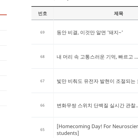
번호
제목
동안 비결, 이것만 알면 '돼지~'
69
내 머리 속 고통스러운 기억, 빠르고 ...
68
빛만 비춰도 유전자 발현이 조절되는
67
변화무쌍 스위치 단백질 실시간 관찰..
66
[Homecoming Day! For Neuroscie
65
students]