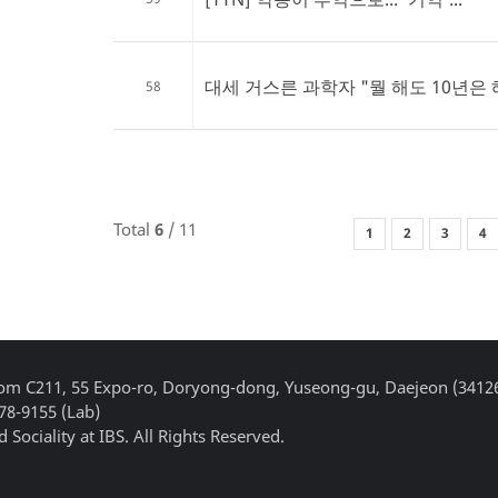
대세 거스른 과학자 "뭘 해도 10년은
58
Total
6
/ 11
1
2
3
4
Room C211, 55 Expo-ro, Doryong-dong, Yuseong-gu, Daejeon (3412
878-9155 (Lab)
 Sociality at IBS. All Rights Reserved.