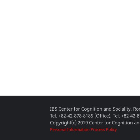
IBS Center for Cognition and Sociality, 
Tel. +82-42-878-8185 (Office), Tel. +82-42-
Copyright(c) 2019 Center for Cognition and
Personal Information Process Policy