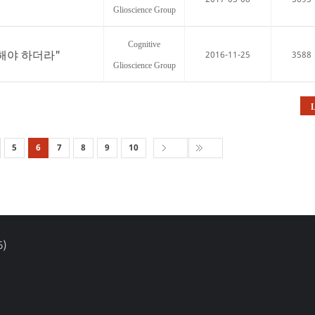
Glioscience Group
Cognitive
 해야 하더라"
2016-11-25
3588
Glioscience Group
L
5
6
7
8
9
10
6)