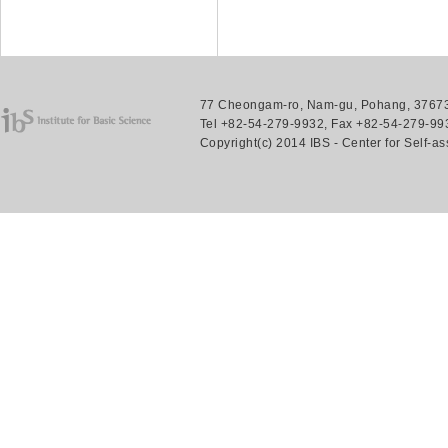
77 Cheongam-ro, Nam-gu, Pohang, 37673.
Tel +82-54-279-9932, Fax +82-54-279-993
Copyright(c) 2014 IBS - Center for Self-a