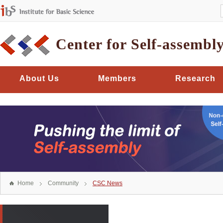
Center for Self-assembl
About Us
Members
Research
Home
Community
CSC News