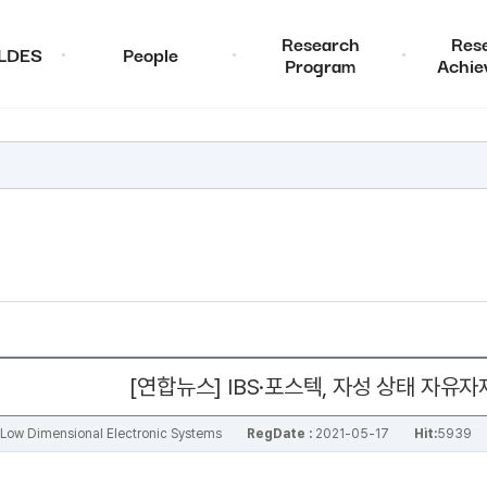
Research
Res
ALDES
People
Program
Achie
[연합뉴스] IBS·포스텍, 자성 상태 자유
al Low Dimensional Electronic Systems
RegDate :
2021-05-17
Hit:
5939