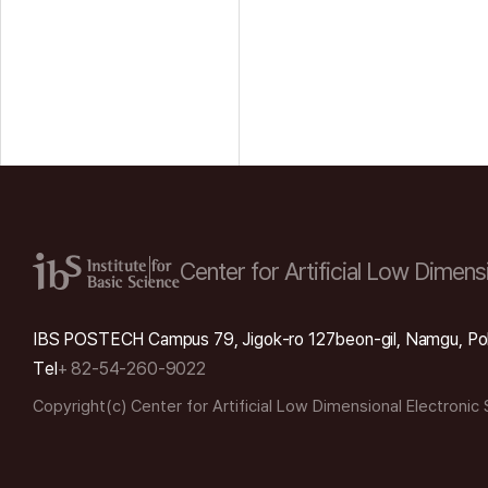
Center for Artificial Low
Dimensi
IBS POSTECH Campus 79, Jigok-ro 127beon-gil, Namgu, Po
Tel
+ 82-54-260-9022
Copyright(c) Center for Artificial Low Dimensional Electronic