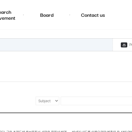
earch
Board
Contact us
vement
P