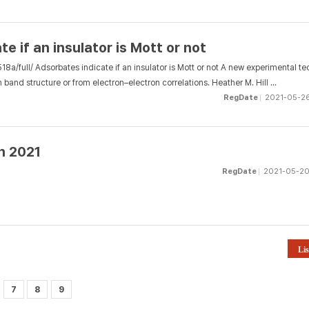
e if an insulator is Mott or not
8a/full/ Adsorbates indicate if an insulator is Mott or not A new experimental t
m band structure or from electron–electron correlations. Heather M. Hill ...
RegDate
2021-05-2
h 2021
RegDate
2021-05-2
Lis
7
8
9