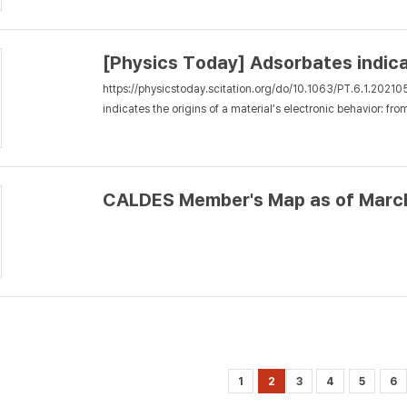
[Physics Today] Adsorbates indicat
https://physicstoday.scitation.org/do/10.1063/PT.6.1.2021051
indicates the origins of a material’s electronic behavior: fro
CALDES Member's Map as of Marc
1
2
3
4
5
6