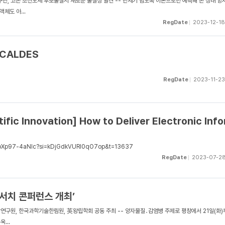
연구단, 고온 초전도체 후보물질서 새로운 물질상 발견 -- 반세기 넘도록 이론으로만 예측돼 온 상태 양
액체도 아...
RegDate
2023-12-18
 -CALDES
RegDate
2023-11-23
fic Innovation] How to Deliver Electronic Inf
u.be/oXp97-4aNIc?si=kDjGdkVURI0qO7op&t=13637
RegDate
2023-07-2
서치 콘퍼런스 개최’
연구원, 한국과학기술한림원, 英왕립학회 공동 주최 -- 양자물질․감염병 주제로 평창에서 21일(화)
...