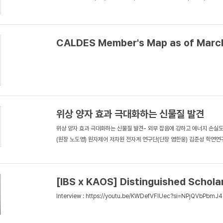
CALDES Member's Map as of Marc
위상 양자 효과 극대화하는 신물질 발견
위상 양자 효과 극대화하는 신물질 발견- 외부 잡음에 강하고 에너지 손실도
(원장 노도영) 원자제어 저차원 전자계 연구단(단장 염한웅) 김준성 학연연구
[IBS x KAOS] Distinguished Schola
Interview : https://youtu.be/KWDefVFlUec?si=NPjQVbPbmJ4