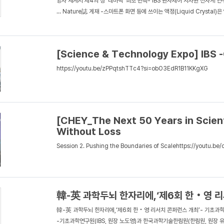
양자 세계서 제4의 상 ‘네마틱’ 최초 관측- IBS 원자제어 저차원 전자계 
… Nature誌 게재 -스마트폰 화면 등에 쓰이는 액정(Liquid Crystal)은 
[Science & Technology Expo] IBS
https://youtu.be/zPPqtshTTc4?si=obO3EdR1B11KKgXG
[CHEY_The Next 50 Years in Scienti
Without Loss
Session 2. Pushing the Boundaries of Scalehttps://yout
韓-英 과학두뇌 한자리에,‘제6회 한‧영 리
韓-英 과학두뇌 한자리에,‘제6회 한‧영 리서치 콘퍼런스 개최’- 기초과학
-기초과학연구원(IBS, 원장 노도영)과 한국과학기술한림원(한림원, 원장 유욱