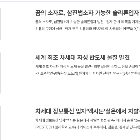
꿈의 소자로, 삼진법소자 가능한 솔리톤입자
꿈의 소자로, 삼진법소자 가능한 솔리톤입자 발견- 원자 한 개의 폭을 가지
컴퓨터 구현에 성큼 -현재 모든 컴퓨터와 정보처리에 사용되는 이진법(0,1)은
세계 최초 차세대 자성 반도체 물질 발견
세계 최초 차세대 자성 반도체 물질 발견- 외부 잡음에 강하고 정보 손실이 없
-기초과학연구원(원장 노도영) 원자제어 저차원 전자계 연구단(단장 염한웅),
차세대 정보통신 입자‘액시톤’실온에서 자발
차세대 정보통신 입자‘액시톤’실온에서 자발적 형성 관측- 에너지 손실 없는
(POSTECH 물리학과 교수)과 케이스케 후쿠타니, 김준성, 김재영 연구위원은