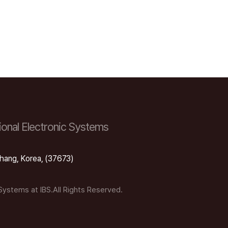
onal Electronic Systems
hang, Korea, (37673)
 Systems at IBS.All Rights Reserved.