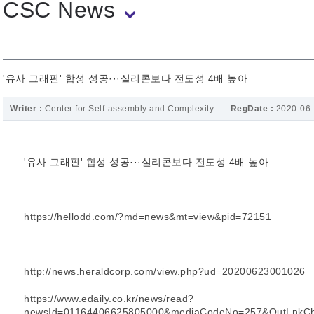
CSC News
'유사 그래핀' 합성 성공···실리콘보다 전도성 4배 높아
Writer :
Center for Self-assembly and Complexity
RegDate :
2020-06
'유사 그래핀' 합성 성공···실리콘보다 전도성 4배 높아
https://hellodd.com/?md=news&mt=view&pid=72151
http://news.heraldcorp.com/view.php?ud=20200623001026
https://www.edaily.co.kr/news/read?
newsId=01164406625805000&mediaCodeNo=257&OutLnkC