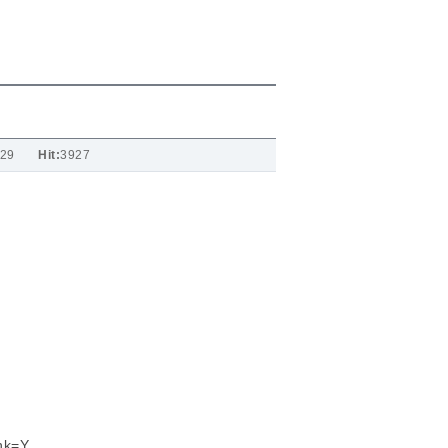
-29
Hit:
3927
hk=Y