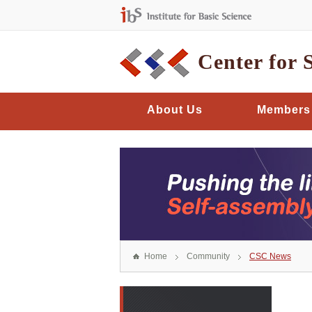
Center for 
About Us
Members
Home
Community
CSC News