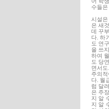
어 학
수들은
시설은
은 새
데 꾸
다. 하
도 연구
을 쓰지
하여 월
도 당연
면서도
주의적
다. 
럼 달
은 주장
지 알 
지 알 