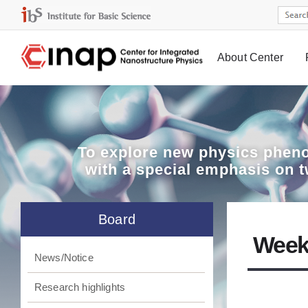
About Center
Board
To explore
new physics pheno
with a special emphasis on 
Board
Week
News/Notice
Research highlights