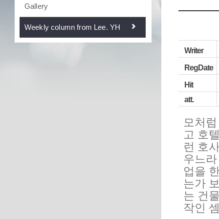
Gallery
Weekly column from Lee. YH
Writer
RegDate
Hit
att.
모처럼
고 호
런 호
우느라
업을 
는가 
는 건
작인 