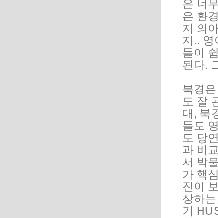
은 너무
은 환
지 의
지.. 
들이 쉽
된다. 
북경은
도 잘 
대, 북
들도 영
도 당
과 비
서 박
가 핵
진이 보
상하는
기 HU