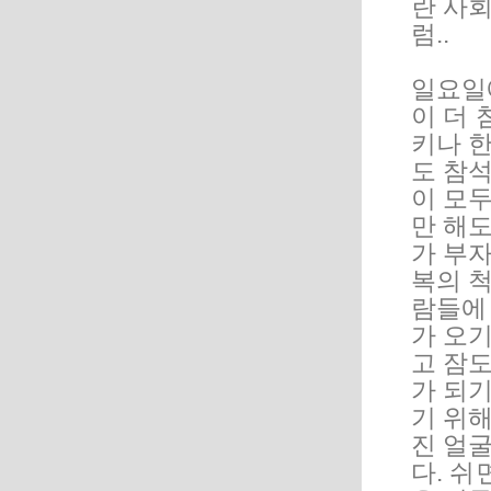
란 사
럼.
일요일
이 더
키나 한
도 참
이 모
만 해도
가 부자
복의 척
람들에
가 오
고 잠도
가 되기
기 위해
진 얼
다. 