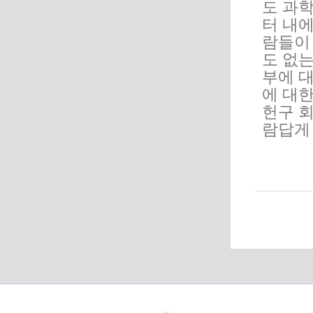
도 과학
터 내
람들이
도 없
부에 
에 대한
헌구 
람답게