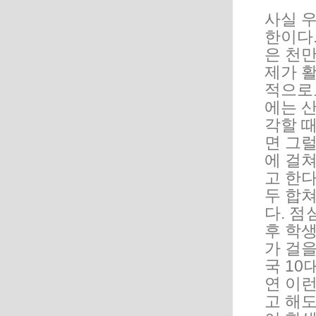
사실 
한이다
은 천만
제가 
적으로도
에는 산
각할 
면 그럴
에 걸
고 한
두 합
다. 
후 학
가 걸을
국 1
연 이
고 해도