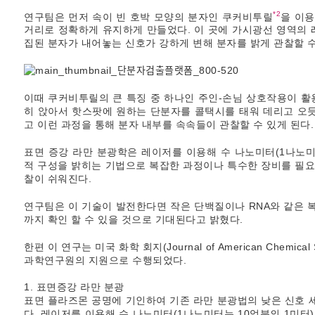
*2
연구팀은 먼저 속이 빈 호박 모양의 분자인 쿠커비투릴
을 이용
거리로 정확하게 유지하게 만들었다. 이 곳에 가시광선 영역의
집된 분자가 내어놓는 신호가 강하게 변해 분자를 밝게 관찰할 
이때 쿠커비투릴의 큰 특징 중 하나인 주인-손님 상호작용이 
히 앉아서 핫스팟에 원하는 단분자를 콜택시를 태워 데리고 오
고 이런 과정을 통해 분자 내부를 속속들이 관찰할 수 있게 된다.
표면 증강 라만 분광학은 레이저를 이용해 수 나노미터(1나노미터
적 구성을 밝히는 기법으로 복잡한 과정이나 특수한 장비를 필요
찰이 쉬워진다.
연구팀은 이 기술이 발전한다면 작은 단백질이나 RNA와 같은 
까지 확인 할 수 있을 것으로 기대된다고 밝혔다.
한편 이 연구는 미국 화학 회지(Journal of American Chemic
과학연구원의 지원으로 수행되었다.
1. 표면증강 라만 분광
표면 플라즈몬 공명에 기인하여 기존 라만 분광법의 낮은 신호 
다. 레이저를 이용해 수 나노미터(1나노미터는 10억분의 1미터