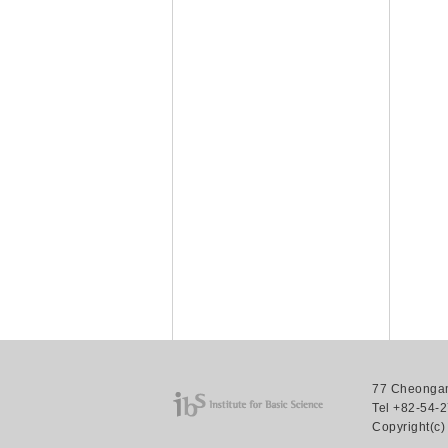
77 Cheongam
Tel +82-54-2
Copyright(c)