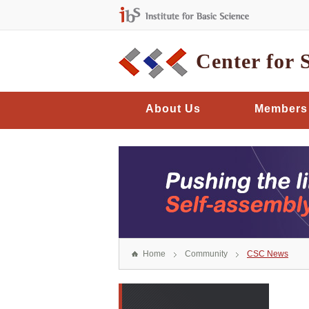
Center for 
About Us
Members
Home
Community
CSC News