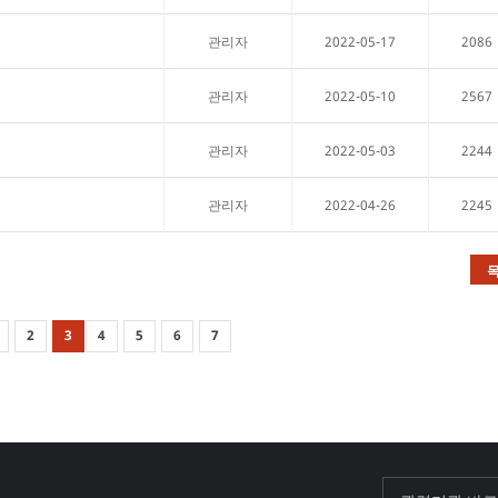
2022-05-17
2086
관리자
2022-05-10
2567
관리자
2022-05-03
2244
관리자
2022-04-26
2245
관리자
2
3
4
5
6
7
기초과학연구원
포항가속기연구소
한국원자력연구원
한국기초과학지원
한국물리학회
재미한인물리학자