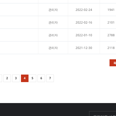
2022-02-24
1941
관리자
2022-02-16
2101
관리자
2022-01-10
2788
관리자
2021-12-30
2118
관리자
2
3
4
5
6
7
기초과학연구원
포항가속기연구소
한국원자력연구원
한국기초과학지원
한국물리학회
재미한인물리학자