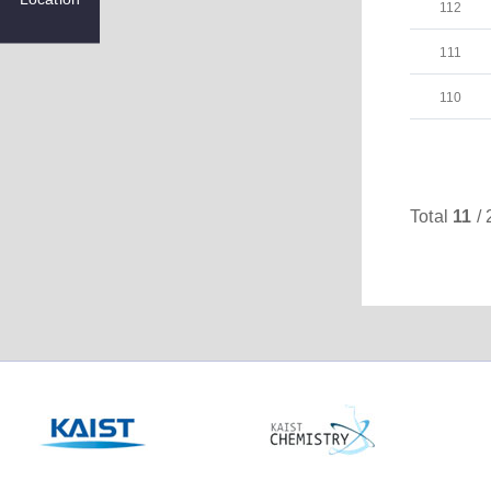
112
111
110
Total
11
/ 