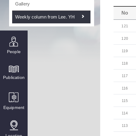
Gallery
No
Weekly column from Lee. YH
121
120
119
People
118
117
Publication
116
115
Equipment
114
113
Location