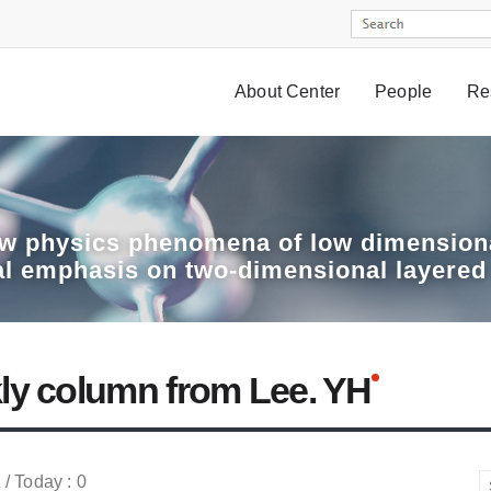
About Center
People
Re
w physics phenomena of low dimensiona
al emphasis on two-dimensional layered
ly column from Lee. YH
 / Today : 0