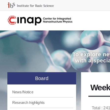
To explore
ne
with a speci
Board
Week
News/Notice
Research highlights
Total : 241