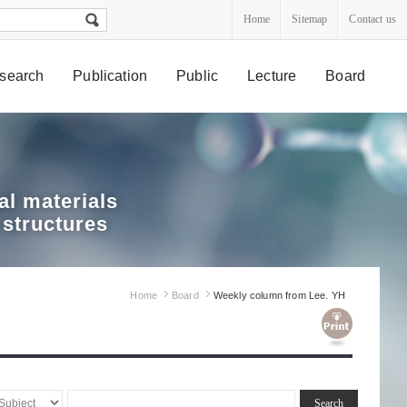
Home
Sitemap
Contact us
search
Publication
Public
Lecture
Board
l materials
 structures
Home
Board
Weekly column from Lee. YH