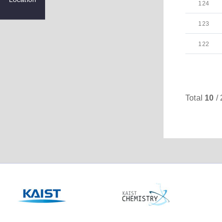
124
123
122
Total
10
/ 