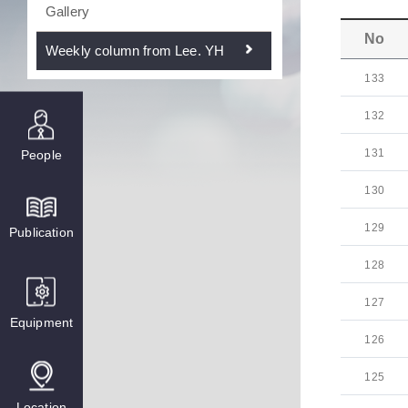
Gallery
No
Weekly column from Lee. YH
133
132
131
People
130
129
Publication
128
127
Equipment
126
125
Location