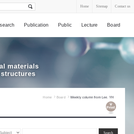
Home
Sitemap
Contact us
search
Publication
Public
Lecture
Board
l materials
 structures
Home
Board
Weekly column from Lee. YH