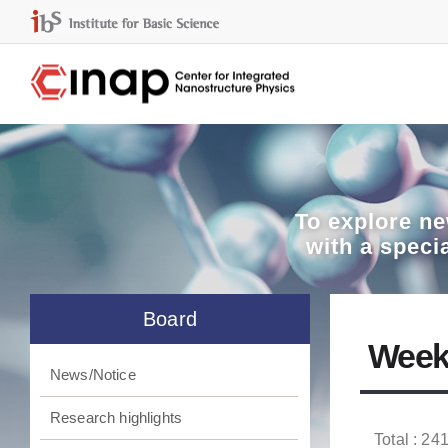
To explore
ne
with a speci
Board
Week
News/Notice
Research highlights
Total : 241