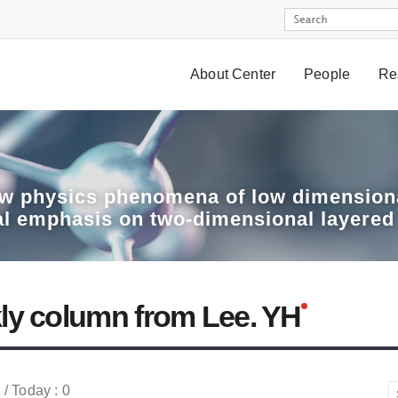
About Center
People
Re
w physics phenomena of low dimensiona
al emphasis on two-dimensional layered
ly column from Lee. YH
 / Today : 0