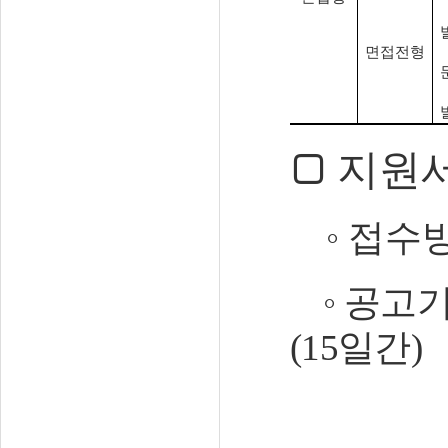
면접전형
□
지원서
◦
접수
◦
공고기
(15
일간
)