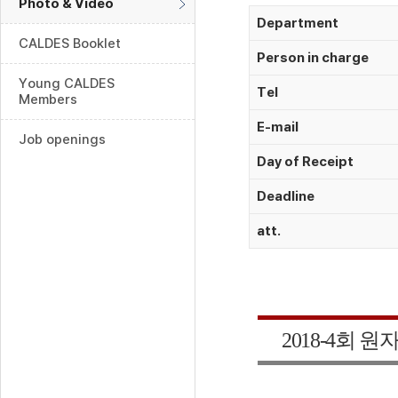
Photo & Video
Department
CALDES Booklet
Person in charge
Young CALDES
Tel
Members
E-mail
Job openings
Day of Receipt
Deadline
att.
2018-4
회 원