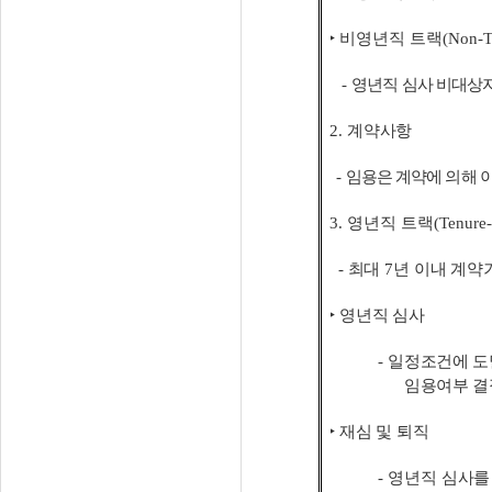
‣
비영년직 트랙
(Non-T
-
영년직 심사 비대상
2.
계약사항
-
임용은 계약에 의해 
3.
영년직 트랙
(Tenure-
-
최대
7
년 이내 계약
‣
영년직 심사
-
일정조건에 도
임용여부 결
‣
재심 및 퇴직
-
영년직 심사를