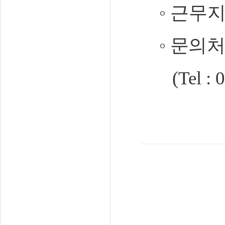
◦
근무
◦
문의
(Tel :