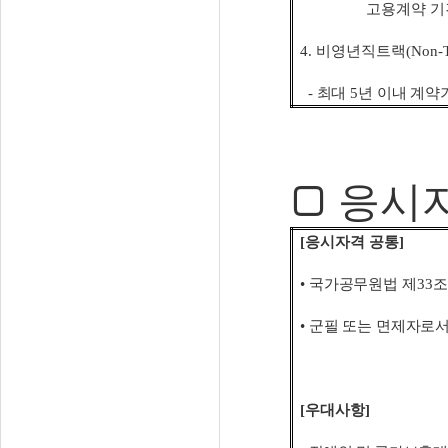
고용계약 기
4.
비영년직트랙
(Non-T
-
최대
5
년 이내 계약
□
응시자
[
응시자격 공통
]
•
국가공무원법 제
33
조
•
군필 또는 면제자로서
[
우대사항
]