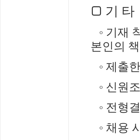
□
기 타
◦
기재 
본인의 
◦
제출한
◦
신원조
◦
전형결
◦
채용 