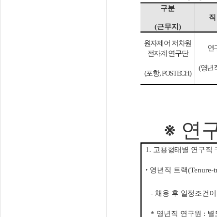
구분
직
(
근무지
)
원자제어 저차원
연
전자계 연구단
(
영년
(
포항
, POSTECH)
※
연구
1.
고용형태별 연구직 
‣
영년직 트랙
(Tenure-t
-
채용 후 일정조건이
*
영년직 연구원
:
별