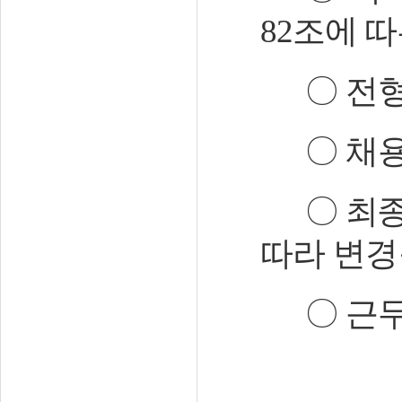
82
조에 따
〇
전형
〇
채용
〇
최
따라 변경
〇
근