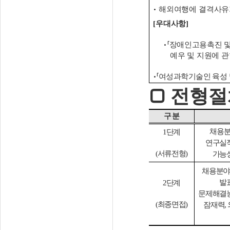
•
해외여행에 결격사유가
[
우대사항
]
•
「
장애인고용촉진 및
예우 및 지원에 관
•「
여성과학기술인 육성 
□
전형절
구 분
채용분
1
단계
연구실
(
서류전형
)
가능성
채용분야
발
2
단계
문제해결
(
최종면접
)
잠재력
,