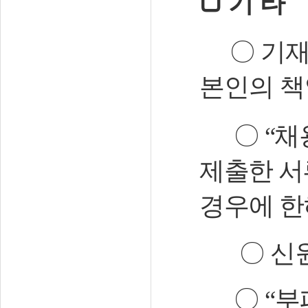
□
기 타
〇
기재
본인의
책
〇
“
채
제출한
서
경우에 한
〇
신
〇
“
부