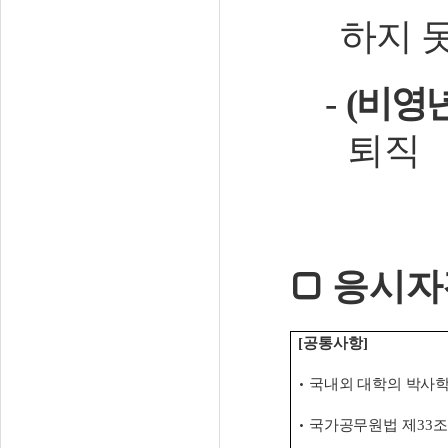
하지 못
-
(
비영
퇴직
□
응시자
[
공통사항
]
•
국내외 대학의 박사
•
국가공무원법 제
33
조