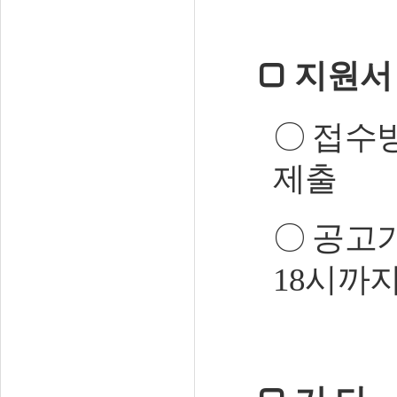
□
지원서
〇
접수
제출
〇
공고기
18
시까