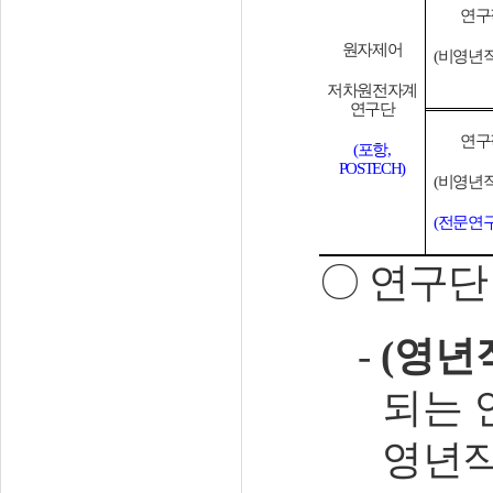
연구
원자제어
(
비영년
저차원전자계
연구단
연구
(
포항
,
POSTECH)
(
비영년
(
전문연
〇
연구단
-
(
영년
되는
영년직