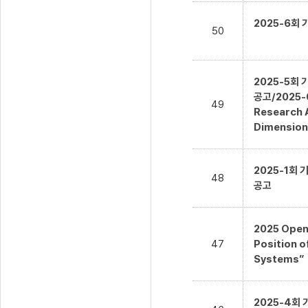
2025-6회
50
2025-5회
공고/2025-0
49
Research A
Dimension
2025-1회
48
공고
2025 Open 
47
Position o
Systems”
2025-4회