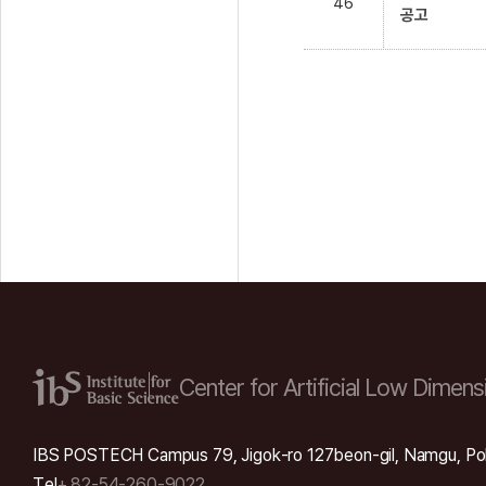
46
공고
Center for Artificial Low
Dimensi
IBS POSTECH Campus 79, Jigok-ro 127beon-gil, Namgu, Po
Tel
+ 82-54-260-9022