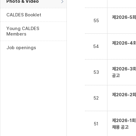
Photo & Video
CALDES Booklet
제2026-5
55
Young CALDES
Members
제2026-4
54
Job openings
제2026-3
53
공고
제2026-2
52
제2026-1
51
채용 공고