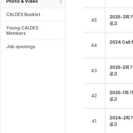
Photo & Video
CALDES Booklet
2025-3회
45
공고
Young CALDES
Members
2024 Call 
44
Job openings
2025-2회
43
공고
2025-1회
42
공고
2024-2회
41
공고