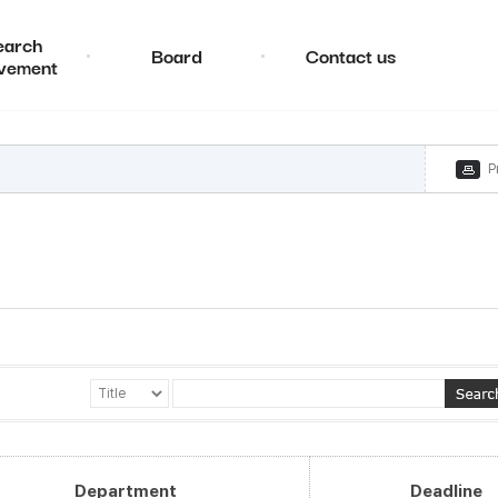
earch
Board
Contact us
vement
P
Department
Deadline