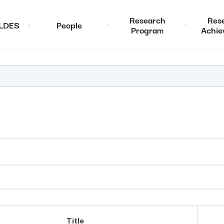
Research
Res
ALDES
People
Program
Achie
Title