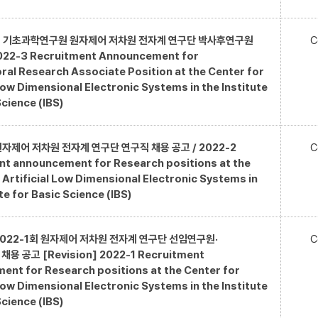
회 기초과학연구원 원자제어 저차원 전자계 연구단 박사후연구원
C
22-3 Recruitment Announcement for
al Research Associate Position at the Center for
 Low Dimensional Electronic Systems in the Institute
Science (IBS)
원자제어 저차원 전자계 연구단 연구직 채용 공고 / 2022-2
C
nt announcement for Research positions at the
 Artificial Low Dimensional Electronic Systems in
te for Basic Science (IBS)
2022-1회 원자제어 저차원 전자계 연구단 선임연구원·
C
 공고 [Revision] 2022-1 Recruitment
nt for Research positions at the Center for
 Low Dimensional Electronic Systems in the Institute
Science (IBS)