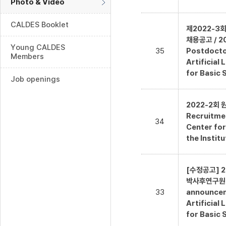
Photo & Video
CALDES Booklet
제2022-3
채용공고 / 20
Young CALDES
35
Postdoctor
Members
Artificial
for Basic 
Job openings
2022-2회 
Recruitme
34
Center for
the Institu
[수정공고] 
박사후연구원 채용
33
announceme
Artificial
for Basic 