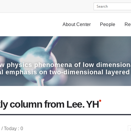
About Center
People
Re
w physics phenomena of low dimensiona
al emphasis on two-dimensional layered
ly column from Lee. YH
 / Today : 0