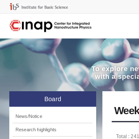
To explore
ne
with a speci
Board
Week
News/Notice
Research highlights
Total : 241