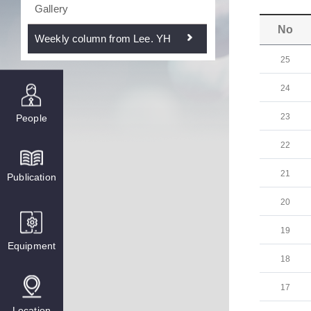
Gallery
No
Weekly column from Lee. YH
25
24
23
People
22
21
Publication
20
19
Equipment
18
17
Location