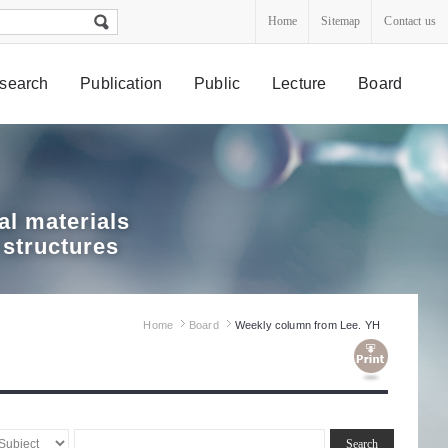
Home
Sitemap
Contact us
search
Publication
Public
Lecture
Board
l materials
 structures
Home
Board
Weekly column from Lee. YH