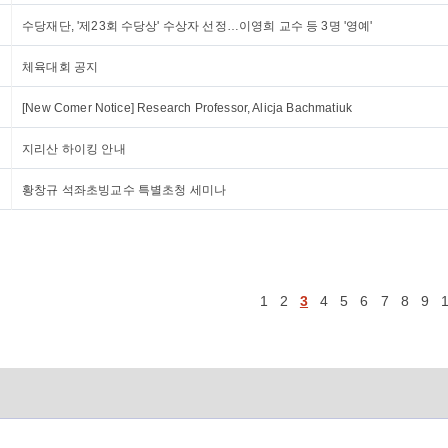
수당재단, '제23회 수당상' 수상자 선정…이영희 교수 등 3명 '영예'
체육대회 공지
[New Comer Notice] Research Professor, Alicja Bachmatiuk
지리산 하이킹 안내
황창규 석좌초빙교수 특별초청 세미나
1
2
3
4
5
6
7
8
9