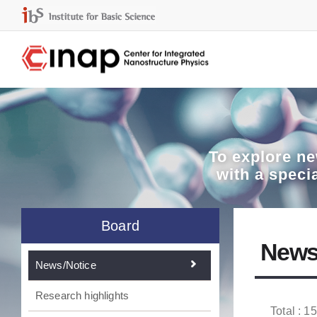
To explore
ne
with a speci
Board
News
News/Notice
Research highlights
Total : 1