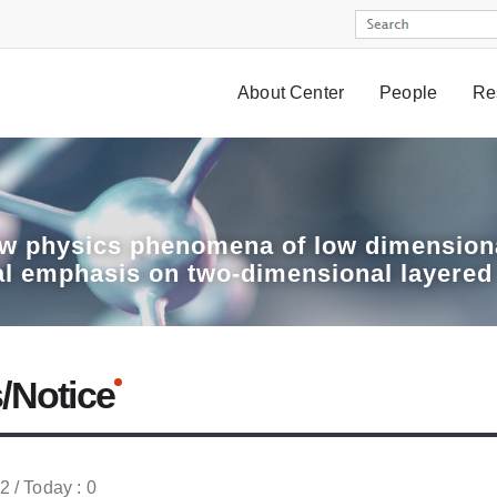
About Center
People
Re
w physics phenomena of low dimensiona
al emphasis on two-dimensional layered
/Notice
52 / Today : 0