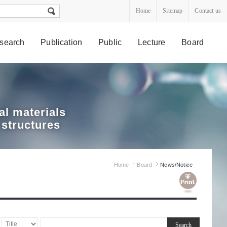
Home
Sitemap
Contact us
search
Publication
Public
Lecture
Board
l materials
 structures
Home
Board
News/Notice