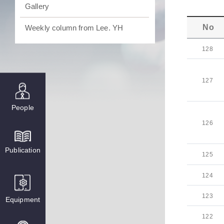
Gallery
No
Weekly column from Lee. YH
128
127
People
126
Publication
125
124
123
Equipment
122