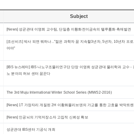
Subject
[News] 성균관대 이영희 교수팀, 단일층 이황화전이금속의 텔루륨화 촉매발견
[조선비즈] 박사 되면 뭐하나..."젊은 과학자 꿈 지속할3년차, 5년차, 10년차 프
어야"
[IBS 뉴스레터] IBS 나노구조물리연구단 단장 이영희 성균관대 물리학과 교수 -
노 분야의 허브 센터 꿈꾼다
The 3rd Muju International Winter School Series (MIWS2-2016)
[News] 1T 가장자리 개질된 2H 이황화몰리브덴의 가교를 통한 고효율 박막트
[News] 인공뇌의 기억저장소자 고집적 신뢰성 확보
성균관대 IBS센터 기공식 개최