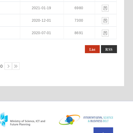
2021-01-19
6980
2020-12-01
7300
2020-07-01
8691
List
RSS
10