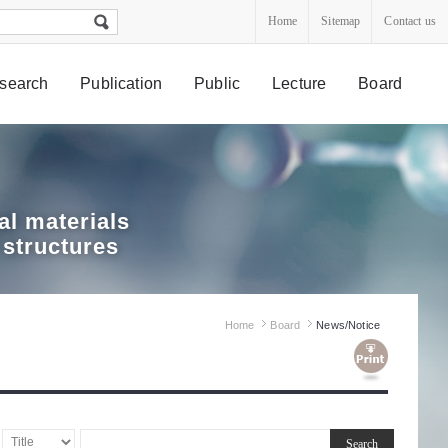
Home
Sitemap
Contact us
search
Publication
Public
Lecture
Board
l materials
 structures
Home
Board
News/Notice