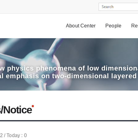
About Center
People
Re
w physics phenomena of low dimensiona
al emphasis on two-dimensional layered
/Notice
52 / Today : 0