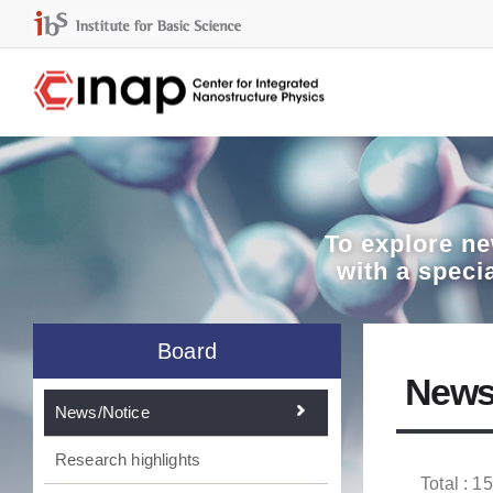
To explore
ne
with a speci
Board
News
News/Notice
Research highlights
Total : 1