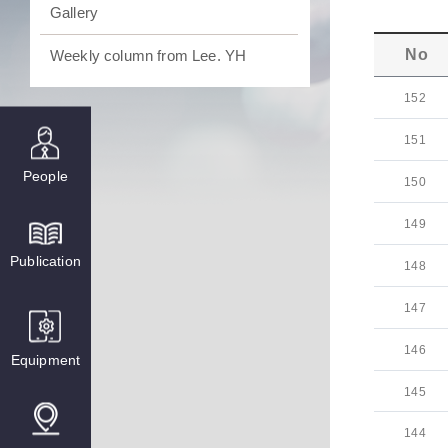
Gallery
No
Weekly column from Lee. YH
152
151
People
150
149
Publication
148
147
146
Equipment
145
144