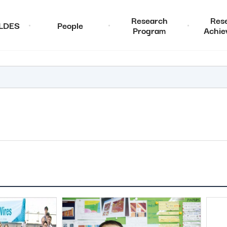
Research
Res
ALDES
People
Program
Achie