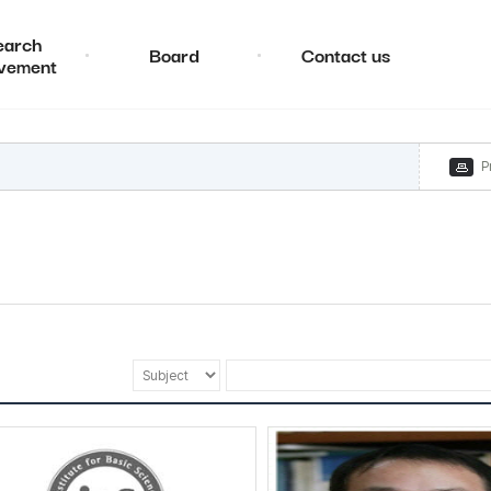
earch
Board
Contact us
vement
P