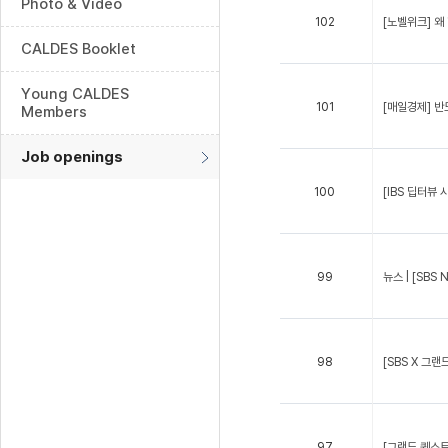
Photo & Video
102
[노벨위크] 왜
CALDES Booklet
Young CALDES
101
[매일경제] 반
Members
Job openings
100
[IBS 딥터뷰 
99
뉴스 | [SBS
98
[SBS X 그랜
97
[그랜드 퀘스트