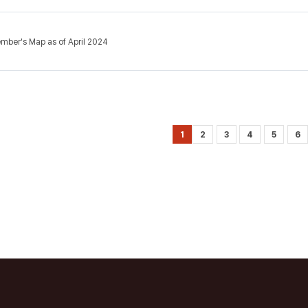
ber's Map as of April 2024
1
2
3
4
5
6