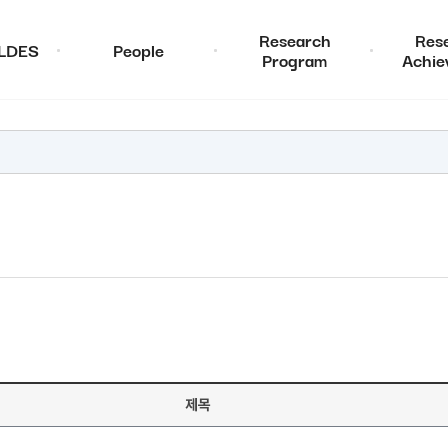
Research
Res
ALDES
People
Program
Achie
제목