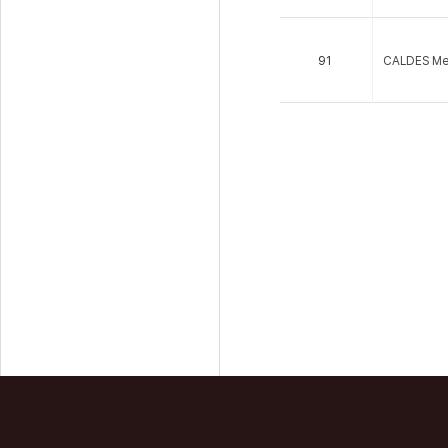
91
CALDES Mem