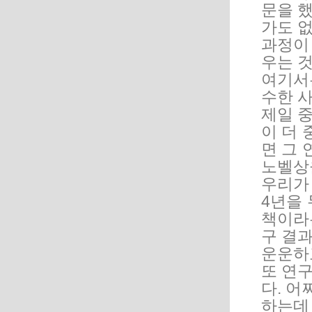
문을 
가도 없
과정이
우는 것
여기서
수한 
제일 
이 더
면 그
노벨상
우리가
4년을
책이라
구 결
운운하
또 연구
다. 어
하는데