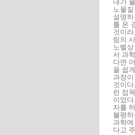
내가 물
노물질
설명하
를 온
것이라고
림의 
노벨상
서 과학
다면 
을 쉽
과정이
것이다
런 접
이었다
자를 
불평하
과학에
다고 