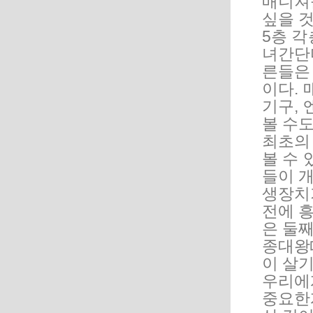
매니져
싶을 
5층 
녀간단
른들은
이다. 
기구,
볼 수도
최초의
볼 수 
들이 
생장치
전에 
은 둘째
종대왕
이 살기
우리에
중요한