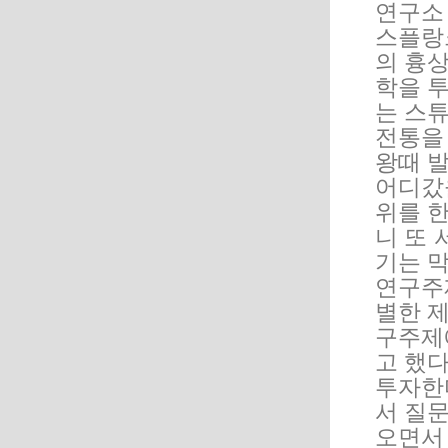
연구소
스플랑
의 흉
학을 
는 스
전통을
왕때 
어디갔
위를 
니 또 
기는 
연구주
별한 
구주제
고 했
투자한
서 질
오면서