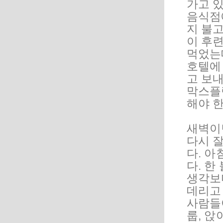
가고 있
음식점
지 불고
이 후
먹었는
호텔에
고 보내
막스플
해야 한
새벽이
다시 잘
다. 
다. 한
생각보
데리고
사람들
룹, 앉