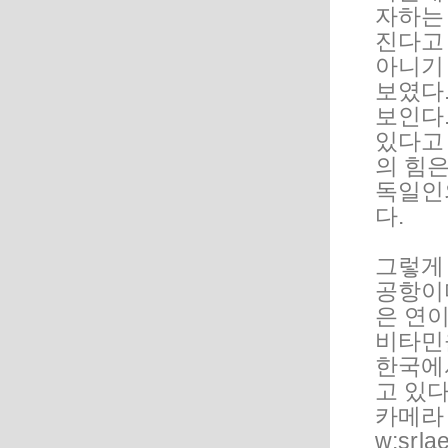
자하는
진다고
아니기
보였다
보인다
있다고
의 힘은
독일인
다.
그렇게
공항이다
은 연
비타민
한국에
고 있다
카메라
w;sr