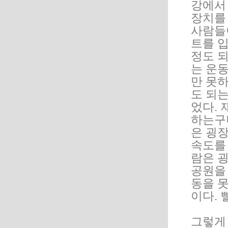
강에서 
장치를
사람들
트를 
정도 
는 운
만 못
도 되
었다.
하는구
은 굉
속도를 
람은 
공원을
동을 
이다.
그렇게