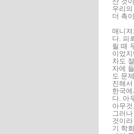
산 것이
우리의
더 촉이
매니져
다. 피
릴 때 
이었지
차도 
자에 
도 문
진해서
한국에
다. 아
아무것
그러나
것이라
기 학