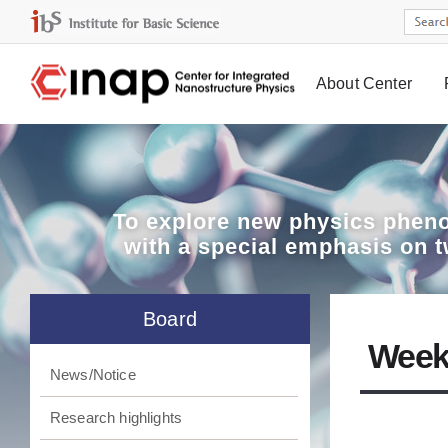
About Center
Board
To explore
new physics pheno
with a special emphasis on 
Board
Week
News/Notice
Research highlights