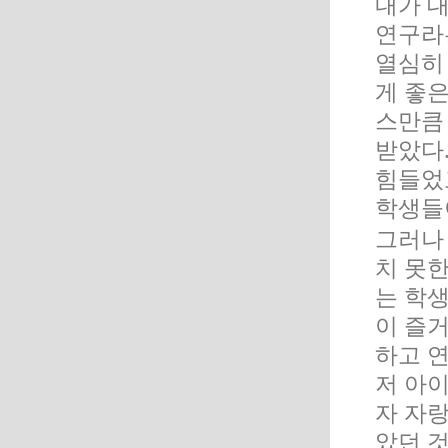
내가 
연구라는
열심히 
게 좋
스만큼
받았다
힘들었
학생들
그러나
치 못
는 학
이 즐
하고 
저 아
자 자
았던 것