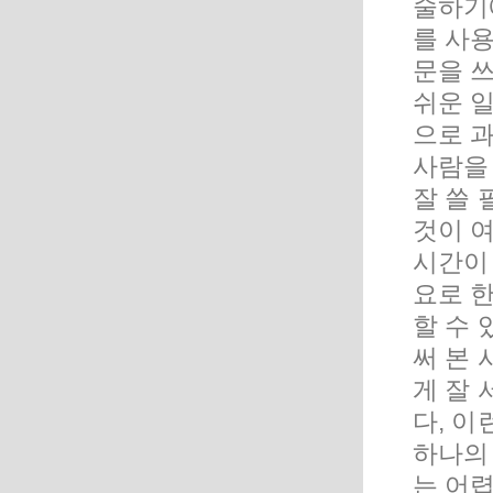
술하기
를 사
문을 
쉬운 
으로 
사람을
잘 쓸 
것이 
시간이
요로 
할 수 
써 본 
게 잘 
다, 이
하나의
는 어렵