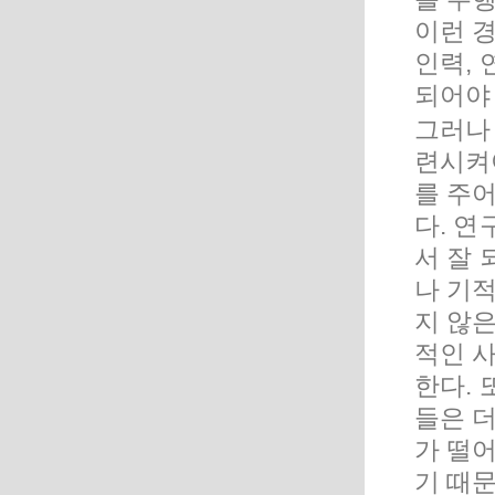
이런 경
인력,
되어야 
그러나
련시켜
를 주
다. 연
서 잘 
나 기
지 않은
적인 
한다.
들은 
가 떨어
기 때