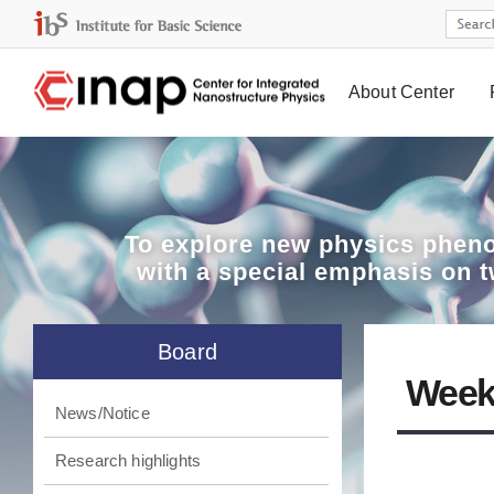
About Center
Board
To explore
new physics pheno
with a special emphasis on 
Board
Week
News/Notice
Research highlights