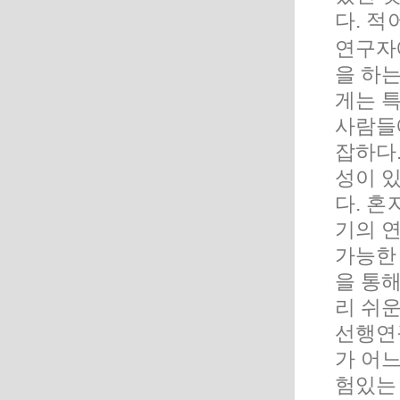
다. 적
연구자
을 하
게는 
사람들
잡하다
성이 
다. 
기의 
가능한
을 통
리 쉬운
선행연
가 어
험있는