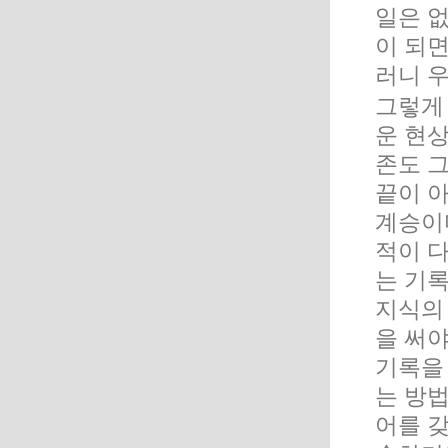
일은 없
이 되면
러니 
그렇게 
운 현
존도 
끝이 
계승이
적이 
는 기
지식의
을 써야
기록을
는 방
어를 