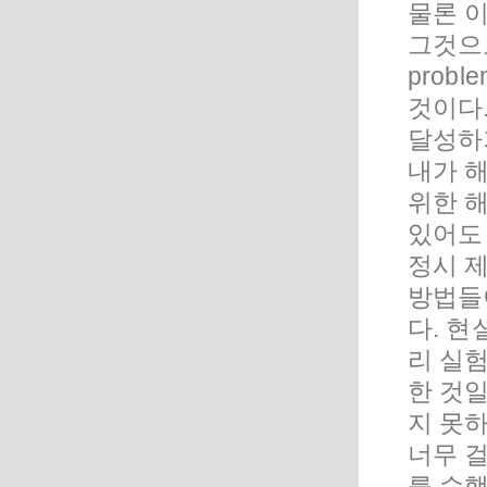
물론 
그것으
probl
것이다
달성하
내가 
위한 
있어도
정시 
방법들
다. 
리 실
한 것
지 못하
너무 
를 수