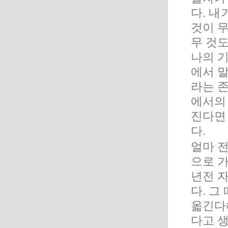
다. 내
것이 무
무 것도
나의 기
에서 
라는 
에서의 
진다면
다.
얼마 전
으로 
년전 자
다. 그
옯긴다
다고 