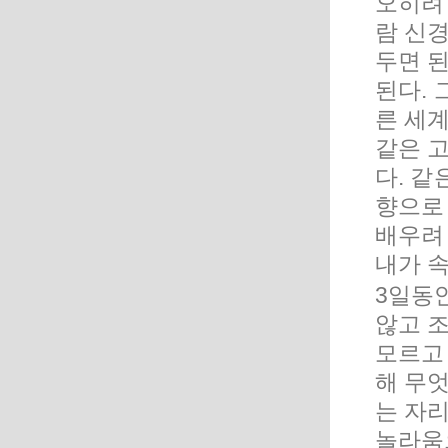
오히려
람 신
두면 된
된다.
른 세
같은 
다. 같
향으로 
배우려 
내가 
3일동
않고 조
모르고
해 무
는 자
놀라움