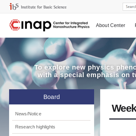
About Center
Board
To explore
new physics pheno
with a special emphasis on 
Board
Week
News/Notice
Research highlights