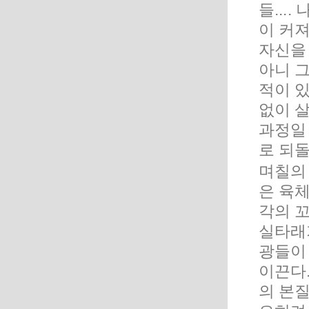
들...
이 커져
자신을
아니 
적이 있
없이 
과정일 
로 되돌
며칠의
은 육
각의 
실타래
광들이
이끈다
의 본