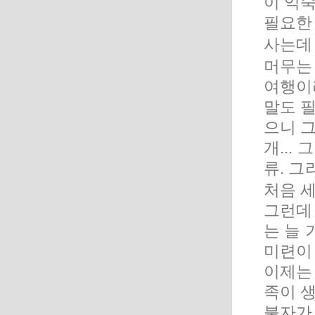
이 익숙
필요한
사는데 
머무는
여행이
말도 필
으니 그
개...
류. 그
처음 세
그런데 
는 늘
미련이 
이제는 
족이 생
불자가 