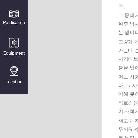
다.
그 중에
Publication
위후 박
는 셈이다
그렇게 긴
가는데 순
Equipment
시키다보
틀을 벗
어느 사
Location
다. 그
이해 못
적호감을 
이 사회
새로운 지
두꺼워져
를 둔다