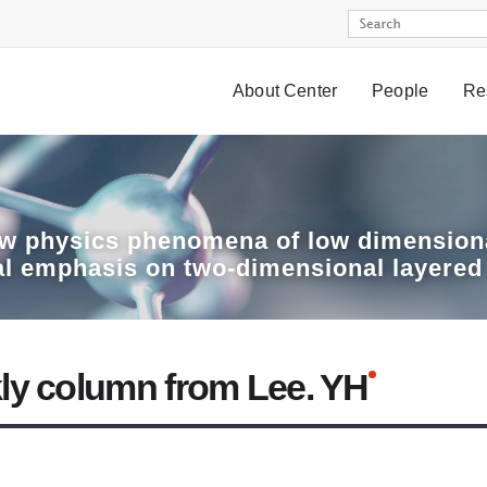
About Center
People
Re
w physics phenomena of low dimensiona
al emphasis on two-dimensional layered
ly column from Lee. YH