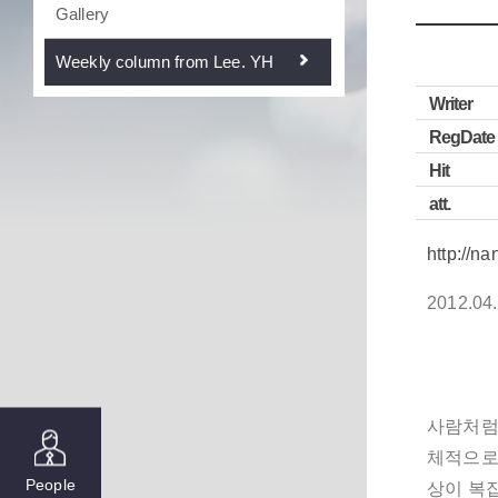
Gallery
Weekly column from Lee. YH
Writer
RegDate
Hit
att.
http://n
2012.04
사람처럼 
체적으로
People
상이 복