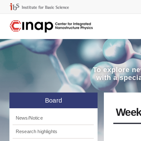
To explore
ne
with a speci
Board
Week
News/Notice
Research highlights