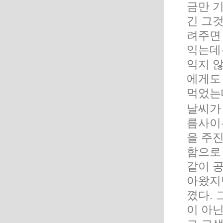
금만 기
긴 그것
려주면 
익는데
익지 
에게도 
먹었는
날씨가
름사이
을 주진
함으로
같이 
아왔지
꼈다.
이 아