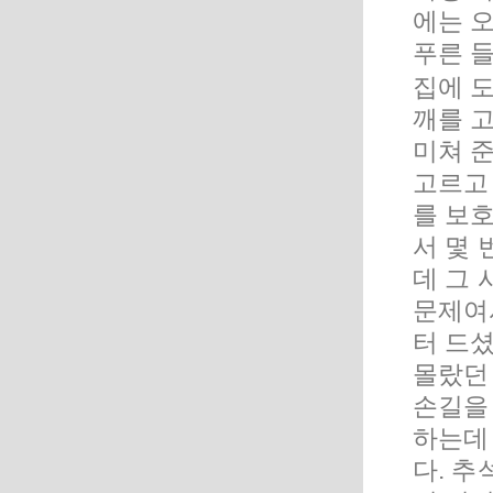
에는 
푸른 들
집에 
깨를 
미쳐 
고르고
를 보
서 몇 
데 그 
문제여
터 드
몰랐던
손길을
하는데
다. 