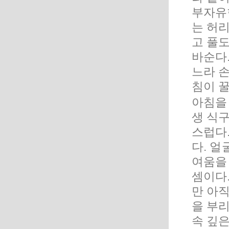
부자유
는 허리
고 풀
바순다
느라 손
침이 
아침을
생 식
스럽다
다. 얼
여움을
셈이다
만 아
을 부
속 깊은