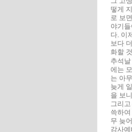
그 고
떻게 
로 보면
야기들
다. 이
보다 더
화할 
추석날 
에는 
는 아
늦게 
을 보니
그리고 
쓱하여
무 늦
감사예