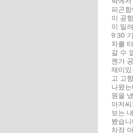
학에서
피곤함
이 공
이 밀
9:30
차를 
갈 수 
젠가 공
재미있
고 고
나왔는
원을 냈
아저씨
보는 
봤습니다
차장 