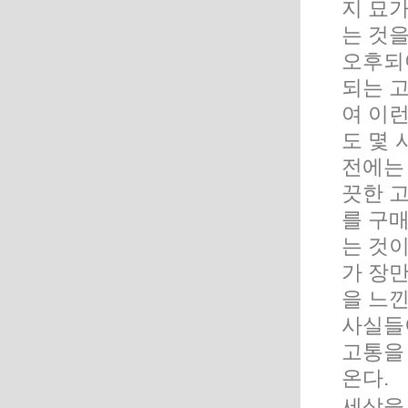
지 묘가
는 것을
오후되
되는 고
여 이
도 몇 
전에는
끗한 
를 구
는 것
가 장
을 느낀
사실들
고통을
온다.
세상을 