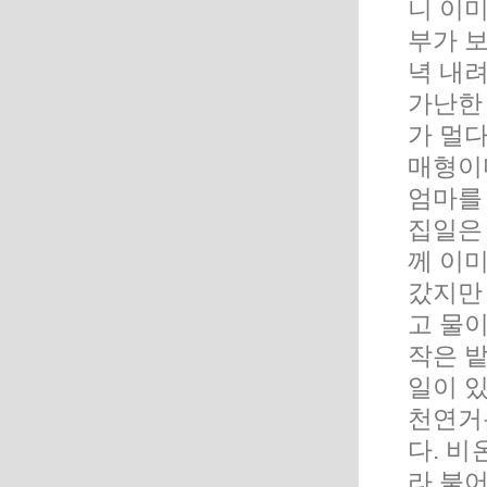
니 이미
부가 
녁 내려
가난한
가 멀
매형이다
엄마를
집일은 
께 이미
갔지만 
고 물이
작은 
일이 있
천연거
다. 비
라 붙어