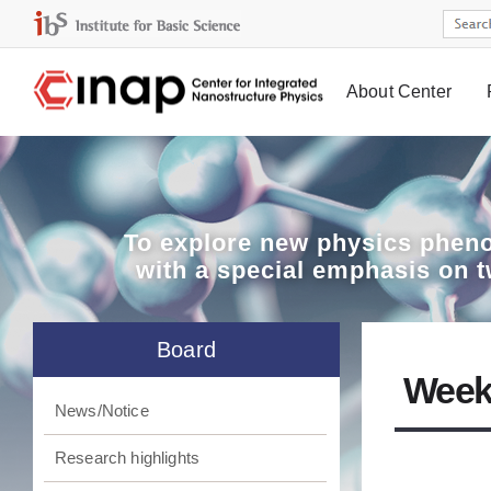
About Center
Board
To explore
new physics pheno
with a special emphasis on 
Board
Week
News/Notice
Research highlights