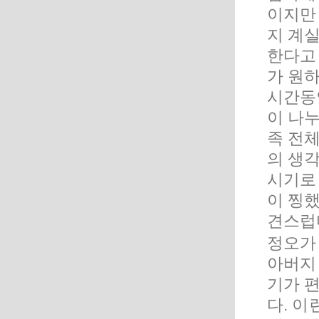
이지만
지 계
한다고
가 원
시간동안
이 나
족 전
의 생
시기로
이 찡했
견스럽다
정오가 
아버지
기가 
다. 이