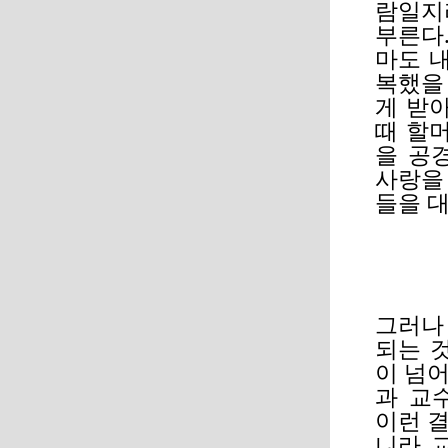
람일지
부른다
마도 
복했을 
게 받
때 할
을 공
사랑을
들을 
그러나
되는 
이 넘
과 교
이런 
니라 