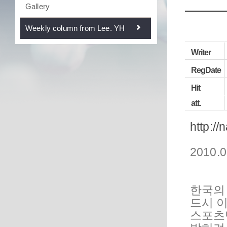
Gallery
Weekly column from Lee. YH
Writer
RegDate
Hit
att.
http://
2010.0
한국의
드시 이
스포츠