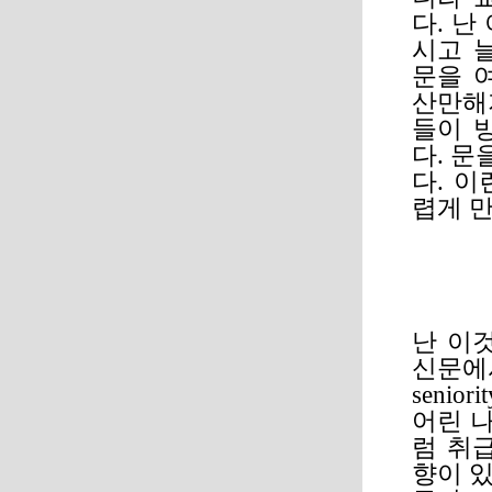
다. 난
시고 
문을 
산만해
들이 
다. 
다. 
렵게 만
난 이
신문에
seni
어린 
럼 취
향이 