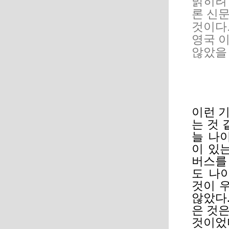
밝히려 
론 신
것이다.
영국 
않았을
이런 
는 것 
늘 나
이 있
버스를
도 나
것이 
않았다
은 것
것이었