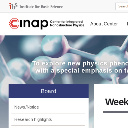
About Center
Board
To explore
new physics pheno
with a special emphasis on 
Board
Week
News/Notice
Research highlights