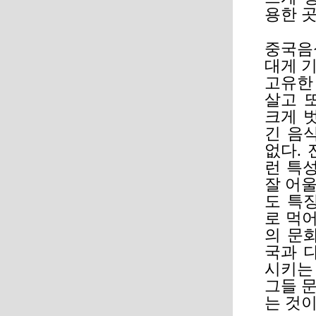
용한 곳
중국음
대게 
고유한
살고 
크게 
긴 음
없다.
런 특
잘 어울
도 특
로 먹어
의 문
국과 
시키는
그들 
는 것이