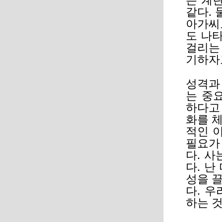
은 계
같다. 
아가씨
도 나타
걸리는
기하자
성격과
는 중
하다고
화를 
적인 
필요가
다. 
다. 
성을 
다. 
하는 것