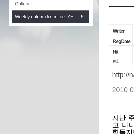
Gallery
Weekly column from Lee. YH
Writer
RegDate
Hit
att.
http://
2010.0
지난 
고 나
힘들지