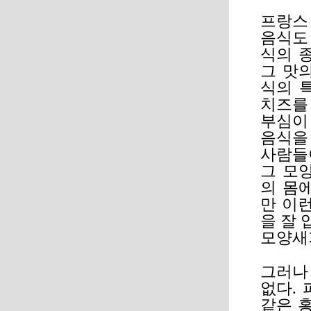
프랑스
음식도
식의 
그 맛
식의 
치즈를
부심이
음식을
사람들
그 모
의 몸
만 이
을 잘 
모양새
그러나
없다.
같은 