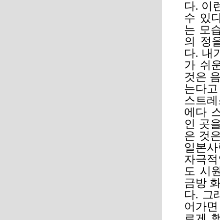
다. 
수 있
는 모
의 정
다. 내
가 쉬
것은 음
는다고
스트레
에다 
인 곳을
은 것
일본사
자극적
도 시
금방 
다. 
어가면
르게 