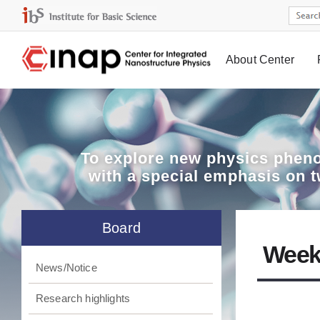
About Center
Board
To explore
new physics pheno
with a special emphasis on 
Board
Week
News/Notice
Research highlights