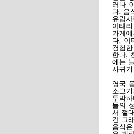
러나 
다. 
유럽사
이태리
가게에
다. 
경험한
한다.
에는 
사귀기
영국 
소고기
투박하
들의 
서 절대
긴 그
음식은