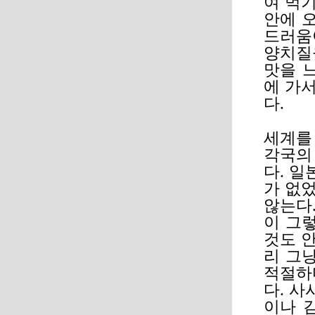
여 먹
안에 
드러움
양치질
맛을 
에 가서
다.
세계를
각국의
다. 일
가 없었
않는다
이 그
것도 안
리 그
적절하
다. 사
이나 