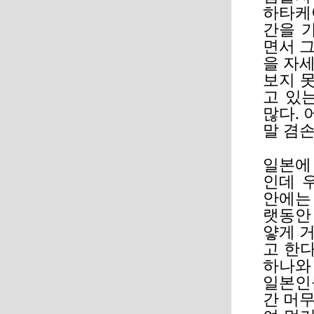
하타케
간을 
면서 
을 자
보지 못
고 있
많다. 
말 겸손
일본에
인데 
안에는
랫동안
얗게 
고 한다
하나와
일본인
간 머