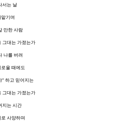
나서는 날
내맡기며
갈 만한 사람
을 그대는 가졌는가
다 나를 버려
외로울 때에도
야” 하고 믿어지는
을 그대는 가졌는가
꺼지는 시간
서로 사양하며