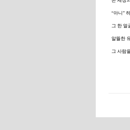
온 세상
“아니” 
그 한 얼
알뜰한 
그 사람