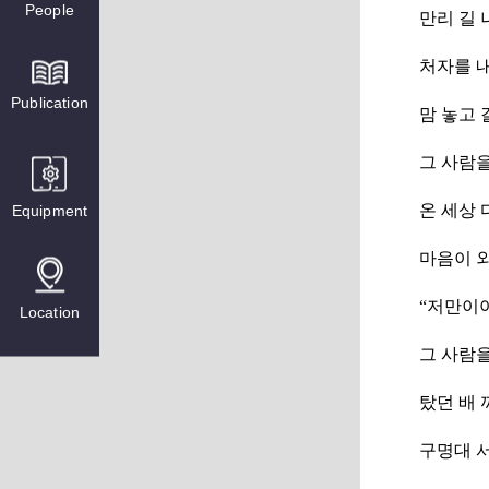
People
만리 길 
처자를 
Publication
맘 놓고 
그 사람
Equipment
온 세상 
마음이 
“저만이
Location
그 사람
탔던 배 
구명대 