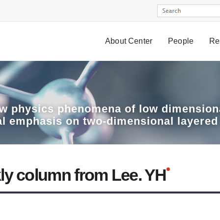
About Center
People
Re
w physics phenomena of low dimensiona
al emphasis on two-dimensional layered
ly column from Lee. YH