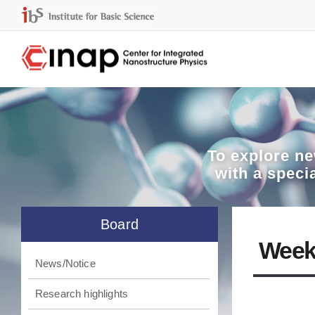
To explore
ne
with a speci
Board
Week
News/Notice
Research highlights