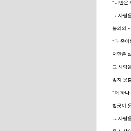
“너만은 
그 사람
불의의 
“다 죽어
저만은 
그 사람
잊지 못할
“저 하나
벙긋이 
그 사람