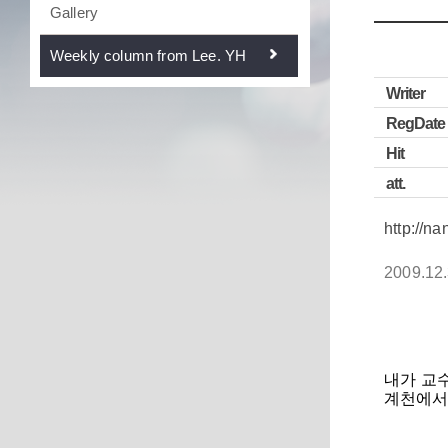
Gallery
Weekly column from Lee. YH
Writer
RegDate
Hit
att.
http://n
2009.12
내가 교수
계천에서 