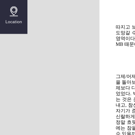
Location
따지고 
도망갈 수
영역이다.
MB 때문
그제/어제
을 돌아보
제보다 
었었다.
는 것은
내고, 
자기가 
신랄하게
정말 흐뭇
에는 잠
수 있을