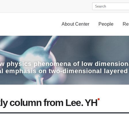
About Center
People
Re
w physics phenomena of low dimensiona
al emphasis on two-dimensional layered
ly column from Lee. YH