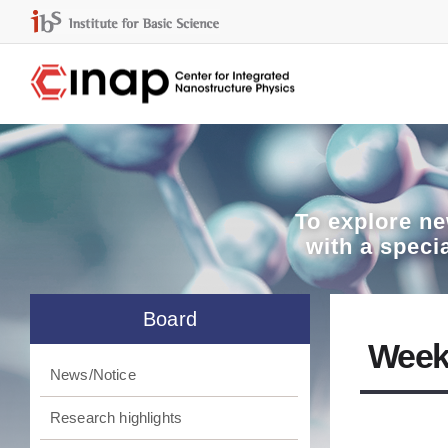
To explore
ne
with a speci
Board
Week
News/Notice
Research highlights