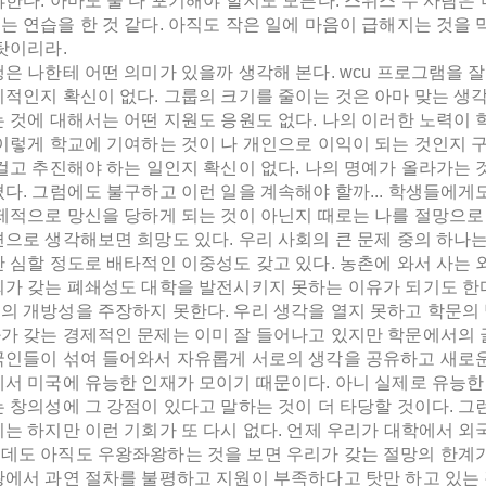
한다. 아마도 둘 다 포기해야 할지도 모른다. 스위스 두 사람은 
는 연습을 한 것 같다. 아직도 작은 일에 마음이 급해지는 것을
탓이리라.
행은 나한테 어떤 의미가 있을까 생각해 본다. wcu 프로그램을
적인지 확신이 없다. 그룹의 크기를 줄이는 것은 아마 맞는 생각
는 것에 대해서는 어떤 지원도 응원도 없다. 나의 이러한 노력이
 이렇게 학교에 기여하는 것이 나 개인으로 이익이 되는 것인지 
걸고 추진해야 하는 일인지 확신이 없다. 나의 명예가 올라가는 
다. 그럼에도 불구하고 이런 일을 계속해야 할까... 학생들에게도
국제적으로 망신을 당하게 되는 것이 아닌지 때로는 나를 절망으로
편으로 생각해보면 희망도 있다. 우리 사회의 큰 문제 중의 하나
 심할 정도로 배타적인 이중성도 갖고 있다. 농촌에 와서 사는 
회가 갖는 폐쇄성도 대학을 발전시키지 못하는 이유가 되기도 한
의 개방성을 주장하지 못한다. 우리 생각을 열지 못하고 학문의
가 갖는 경제적인 문제는 이미 잘 들어나고 있지만 학문에서의 
국인들이 섞여 들어와서 자유롭게 서로의 생각을 공유하고 새로운
에서 미국에 유능한 인재가 모이기 때문이다. 아니 실제로 유능
 창의성에 그 강점이 있다고 말하는 것이 더 타당할 것이다. 그
기는 하지만 이런 기회가 또 다시 없다. 언제 우리가 대학에서 
데도 아직도 우왕좌왕하는 것을 보면 우리가 갖는 절망의 한계가 
황에서 과연 절차를 불평하고 지원이 부족하다고 탓만 하고 있는 