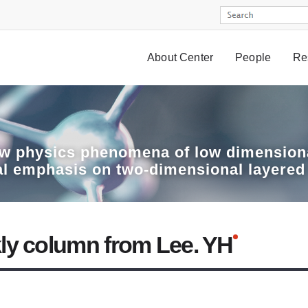
About Center
People
Re
w physics phenomena of low dimensiona
al emphasis on two-dimensional layered
ly column from Lee. YH