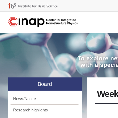
To explore
ne
with a speci
Board
Week
News/Notice
Research highlights