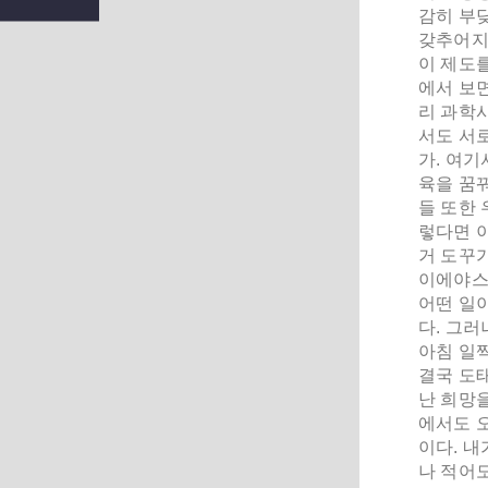
감히 부
갖추어지
이 제도를
에서 보
리 과학
서도 서로
가. 여기
육을 꿈
들 또한 
렇다면 
거 도꾸
이에야스
어떤 일
다. 그
아침 일
결국 도
난 희망
에서도 
이다. 내
나 적어도