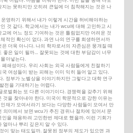
더욱 어렵다. 마음을 비워야 한다. 이번 일을 통해 나도
 막지는 못하지만 오히려 큰일에 더 침착해지는 것은 나
 잘 운영하기 위해서 내가 이렇게 시간을 허비해야하는
인 것 같다. 학교에서는 내가 wcu에 대해 고민하고 시
 학교에 어느 정도 기여하는 것은 틀림없지만 어려운 것
구체적인 확신이 없다. 과연 나의 연구를 희생하면서까
것은 더욱 아니다. 나의 학자로서의 자존심은 뭉개질 때
 좋은 일이 될까... 잘못되는 것에 대한 부담감이 너무
 몰아넣는다.
는 폐쇄성이다. 우리 사회는 외국 사람들에게 친절하기
외국 여성들이 받는 피해는 이미 익히 들어 알고 있다.
다. 정부가 노벨상을 이야기하지만 그렇다고 대학 연구
 발전을 기대하기는 어렵다.
글로벌화는 또 다른 이야기이다. 경쟁력을 갖추기 위해
 것을 찾아내야 한다. 미국이 학문적으로 강한 이유는
한 인재가 모여서라기 보다는 다양한 사람들이 모여서 만
런 의미에서 보면 wcu가 추진 경위나 절차에 있어서 문
외국인을 채용하려 고민한번 제대로 했을까. 이런 기회가
얼마나 뿌리 깊은지 알 수 있다.
것이 맞는 태도일까. 잘못된 정부의 제도가 있으면 과