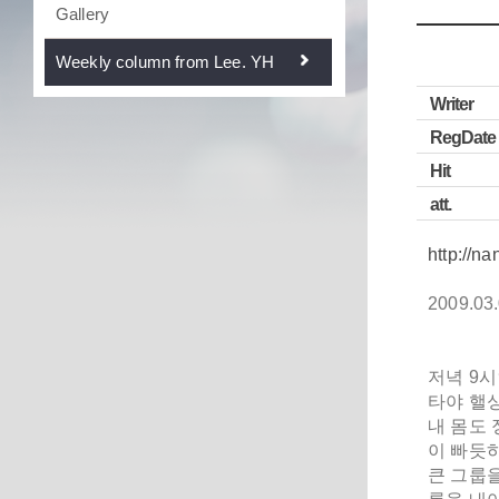
Gallery
Weekly column from Lee. YH
Writer
RegDate
Hit
att.
http://n
2009.03
저녁 9
타야 핼싱
내 몸도 
이 빠듯하
큰 그룹