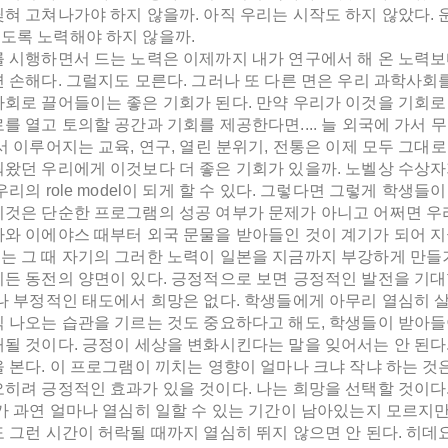
딪혀 고쳐나가야 하지 않을까. 아직 우리는 시작도 하지 않았다.
도록 노력해야 하지 않을까.
 시행하면서 드는 노력은 이제까지 내가 연구에서 해 온 노력보다
면 손해다. 그럴지도 모른다. 그러나 또 다른 면은 우리 과학사
사회로 끌어들이는 좋은 기회가 된다. 만약 우리가 이것을 기회
를 열고 토의할 공간과 기회를 제공한다면.... 늘 외국에 가서
서 이루어지는 교육, 연구, 열린 분위기, 전통은 이제 모두 그대
꿔왔던 우리에게 이것보다 더 좋은 기회가 있을까. 노벨상 수상자
우리의 role model이 되게 할 수 있다. 그렇다면 그렇게 학생
이것은 단순한 프로그램의 성공 여부가 문제가 아니고 어쩌면 우
가와 이에야스 때부터 외국 문물을 받아들인 것이 계기가 되어 
는 그 때 자기의 그러한 노력이 일본을 지금까지 부강하게 만들
이든 동전의 양면이 있다. 긍정적으로 보면 긍정적인 발전을 기대
러나 부정적인 태도에서 희망은 없다. 학생들에게 아무리 열심히 
찍 나오는 습관을 기르는 것도 중요하다고 해도, 학생들이 받아
태될 것이다. 긍정이 세상을 변화시킨다는 말을 잊어서는 안 된다
을 본다. 이 프로그램이 끼치는 영향이 얼마나 크냐 작냐 하는 
오히려 긍정적인 효과가 있을 것이다. 나는 희망을 선택할 것이다
가 과연 얼마나 열심히 일할 수 있는 기간이 남아있는지 모르지만
 그런 시간이 허락될 때까지 열심히 뛰지 않으면 안 된다. 히데요