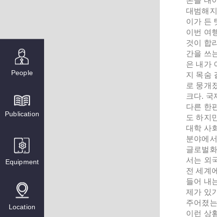
론을 내야
대범해지
이가 든 
이번 여
것이 합리
간을 쓰
은 내가
People
지 목숨 
로 뭉개졌
크다. 
다른 한
Publication
도 하지만
대학 사
분야에서
글로벌화
서는 외
Equipment
전 세계
들어 내는
제가 있
주어졌는
Location
이런 상