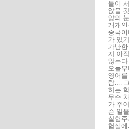
들이 
않을 것
양의 눈
개개인
중국이
가 있
가난한
지 아
않는다
오늘부
영어를
람...
히는 학
무슨 
가 주어
슨 일을
실험주
험실에