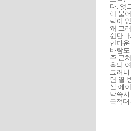
다. 엊
이 불
람이 
왜 그
쉰단다.
인다운
바람도 
주 근처
음의 
그러니
면 열 
살 에
남쪽서
북적대는