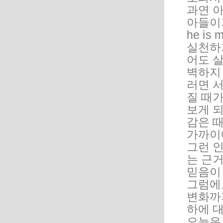
과연 아
아들이기가
he i
실천하
어도 살
벽하지
러면 
질 때가
보게 되
감은 
가까이
그런 
는 근거
믿음이 
그럼에
변화까지
하에 
오늘은