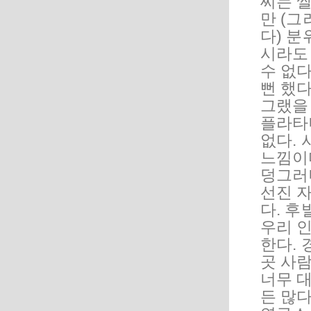
씨는 
만 (그
다) 
시라도
수 없
뻔 했다
그랬을
플라타
없다. 
느낌이
덩그러
선진 
다. 후
우리 
한다. 
곳 사람
너무 
든 많다