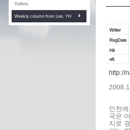
Gallery
Weekly column from Lee. YH
Writer
RegDate
Hit
att.
http://
2008.1
인천에서
국은 
지로 경