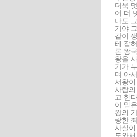
더욱 멋
어 더 
나도 
기야 그
같이 생
테 잡
론 왕국
왕을 
기가 
며 아
서왕이
사람의
고 한
이 말은
왕의 
랑한 
사실이
도와서