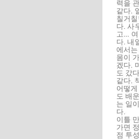
력을 관
같다. 
칠거칠한
다. 사
고...
다. 내
에서는
몸이 
겠다. 
도 갔다
같다. 
어떻게
도 배운
는 일이
다.
이틀 만
가면 
점 투성