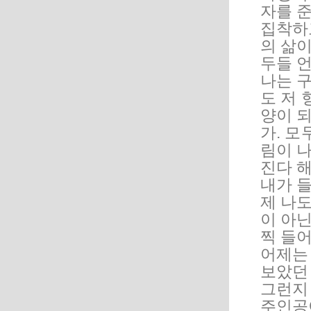
자를 
집착하
의 삶이
두들 언
나는 
도 저 
양이 
가. 모
림이 
진다 
내가 들
제 나도
이 아닌
찍 들어
어제는
보았던
그런지
주인공