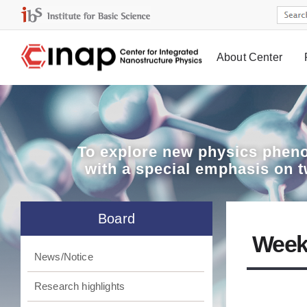
About Center
Board
To explore
new physics pheno
with a special emphasis on 
Board
Week
News/Notice
Research highlights