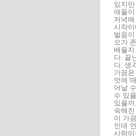
있지만
애들이 
저녁에
시작이
발음이 
오가 존
배울지
다. 끝
다. 생
가끔은 
엇에 
어날 수
수 있을
있을까.
숙해진 
이 가끔
인데 
사랑이란