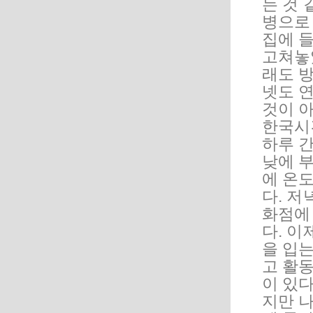
는 것 
병으로
집에 
고쳐놓
래도 
넷도 
것이 
한국시간
하루 
낮에 
에 온
다. 저
화점에
다. 이
을 입는
고 활동
이 있
지만 나