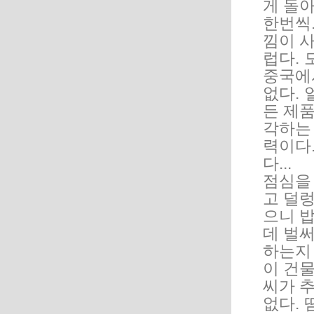
게 돌
한번씩.
낌이 
럽다. 
중국에
없다.
든 제품
각하는 
력이다
다...
점심을 
고 덜렁
으니 
데 벌
하는지 
이 건물
씨가 
없다. 