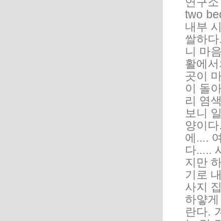
연구소
two 
내부 시
쌀하다
니 마음
활에서
곳이 
이 돌아
리 염
보니 
양이다.
에...
다...
지만 하
기로 
사지 
하얗게
란다. 