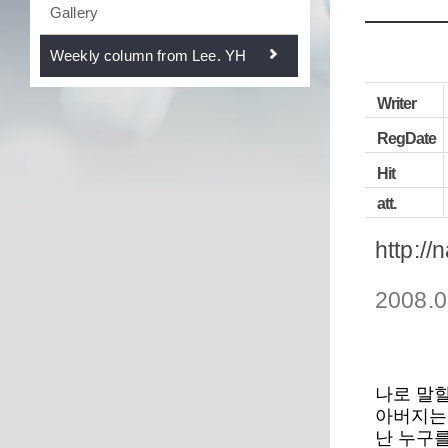
Gallery
Weekly column from Lee. YH
Writer
RegDate
Hit
att.
http://
2008.0
나로 말
아버지는
난 누구