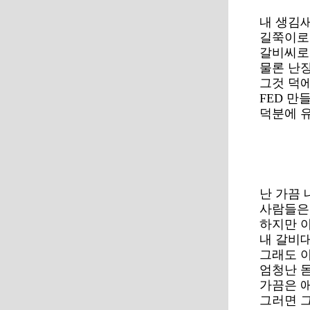
내 생김
길쭉이로 
갈비씨로
물론 난
그것 덕
FED 만
덕분에 
난 가끔 
사람들은
하지만 
내 갈비
그래도 
엄청난 
가끔은 
그러면 