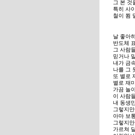
그 본 것
특히 사
철이 쬠 
날 좋아하
반도체 
그 사람
믿거나 
내가 금
나를 그
또 별로
별로 재
가끔 놀
이 사람
내 동생
그렇지만
아마 보
그렇지만
가르쳐 