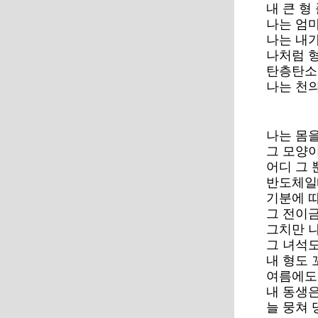
내 큰 형
나는 엄마
나는 내
나처럼 형
탄층탄소
나는 천
나는 몸을
그 모양
어디 그 
반도체일
기분에 
그 전이
그치만 
그 녀석
내 형도 
여름에도
내 동생은
늘 뭉쳐