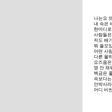
나는요 
내 속은 
한마디로
사람들은
저도 배
뭐 쓸모
어떤 사
다른 물
요즈음은
영 안 채
백금은 
속보다는
안박사라
어디 비싼