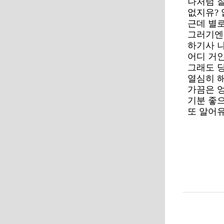
나처럼 잘
없지유? 
근데 별
그러기엔
하기사 
어디 거
그래도 당
열심히 해
가끔은 
기분 좋
또 알어유