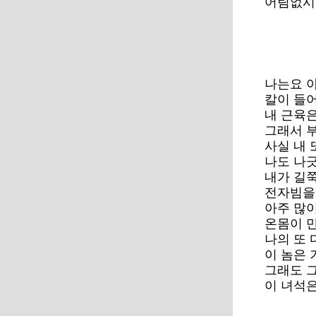
어림없시유
나는요 
칼이 들
내 근육
그래서 
사실 내 
나도 나
내가 길
전자빔을
아주 많
온몸이 
나의 또 
이 놈은
그래도 그
이 녀석은