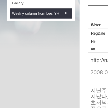
Gallery
Weekly column from Lee. YH
Writer
RegDate
Hit
att.
http://
2008.0
지난주 
지났다
초저녁