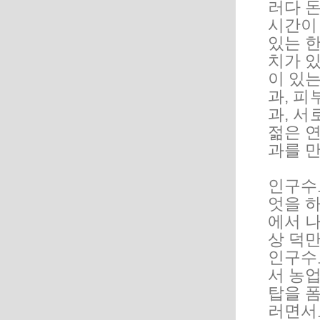
러다 돈
시간이
있는 
치가 있
이 있는
과, 
과, 서
젊은 연
과를 만
인구수
엇을 하
에서 나
상 덕만
인구수보
서 농
탑을 폼
러면서