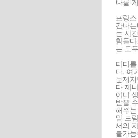
나를 
프랑스
간나는
는 시
힘들다.
는 모두
디디를
다. 여
문제지
다 제
이니 
받을 수
해주는 
말 드
서의 
불가능