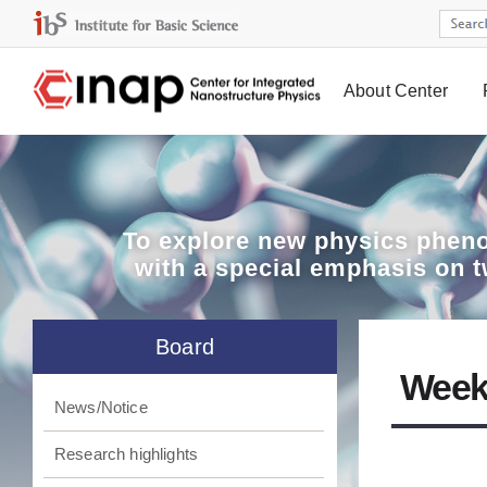
About Center
Board
To explore
new physics pheno
with a special emphasis on 
Board
Week
News/Notice
Research highlights