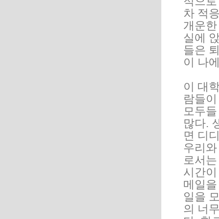
적으로
차 적응
개운한
실에 
들은 퇴
이 나에
이 대
람들이 
모두들
많다. 
면 디
우리와
로서는
시간이
메일을
일을 모
의 너무