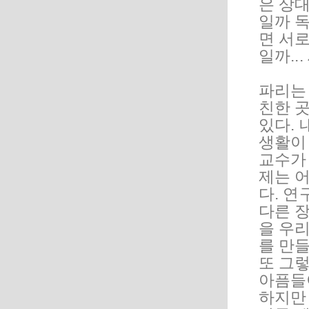
은 상대
일까 
면 서
일까..
파리는
친한 곳
있다.
생활이
교수가 
제는 어
다. 연
다른 
을 우리
를 만
또 그렇
아픔들
하지만