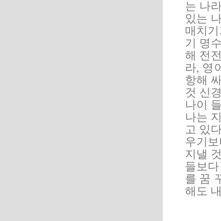
는 나
있는 나
매치기
기 명수
해 전
라, 영
항해 싸
것 신
나이 
나는 지
고 있다
우기보
지낼 것
들보다
를 꿈 
해도 내