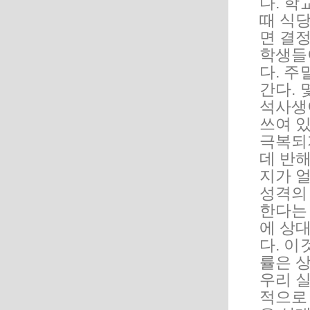
다. 
때 식당
면 결
학생들이
다. 주
간다. 
석사생
쓰여 있
극복되
데 반
지가 얼
성격의 
한다는 
에 상
다. 이
률은 상
우리 
적으로 