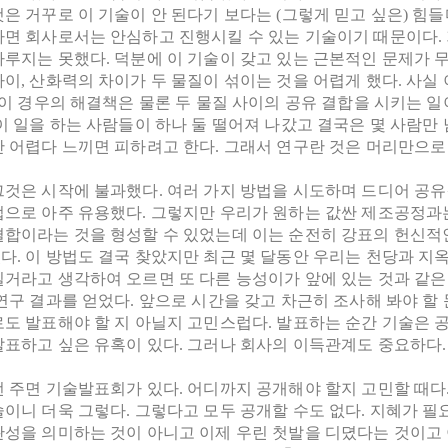
것은 거꾸로 이 기술이 안 된다기 보다는 (그렇게 믿고 싶은) 
하면 회사로서는 안심하고 진행시킬 수 있는 기술이기 때문이다.
다루지는 못했다. 덕분에 이 기술이 갖고 있는 근본적인 문제가 
차이, 산화력의 차이가 두 물질이 섞이는 것을 어렵게 했다. 사
. 이 경우의 해결책은 물론 두 물질 사이의 공유 결합을 시키는
이 일을 하는 사람들이 하나 둘 떨어져 나갔고 결국은 몇 사람만 
만 어렵다 느끼면 피하려고 한다. 그래서 연구란 것은 머리만으로
그것은 시작에 불과했다. 여러 가지 방법을 시도하며 드디어 공유
법으로 아주 유용했다. 그렇지만 우리가 원하는 값싼 제조공정과
결합이라는 것을 형성할 수 있었는데 이는 순전히 강표의 헌신적
. 이 방법도 결국 찾았지만 최근 몇 달동안 우리는 천당과 지옥
일거라고 생각하여 오르면 또 다른 능성이가 앞에 있는 것과 같은
연구 결과를 얻었다. 앞으로 시간을 갖고 차근히 조사해 봐야 할 
로도 발표해야 할 지 아닐지 고민스럽다. 발표하는 순간 기술은 
발표하고 싶은 유혹이 있다. 그러나 회사의 이득관계도 중요하다.
번 주면 기술발표회가 있다. 어디까지 공개해야 할지 고민할 때다
이니 더욱 그렇다. 그렇다고 모두 공개할 수도 없다. 지혜가 필
완성을 의미하는 것이 아니고 이제 우린 첫발을 디뎠다는 것이고