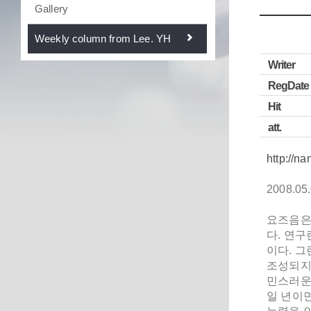
Gallery
Weekly column from Lee. YH
Writer
RegDate
Hit
att.
http://n
2008.05
요즈음은
다. 연구
이다. 그
조성되지
민스러운
일 년이