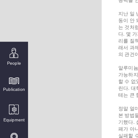
능력을 
지난 일 
동이 안 
는 것처
다. 몇 
리를 질책
래서 과
의 관건이
People
알루미늄
가능하지
할 수 없
린다. 대
Publication
테는 큰 
정말 얼마
본 방법
Equipment
기했다. 
패가 아
실패할 수