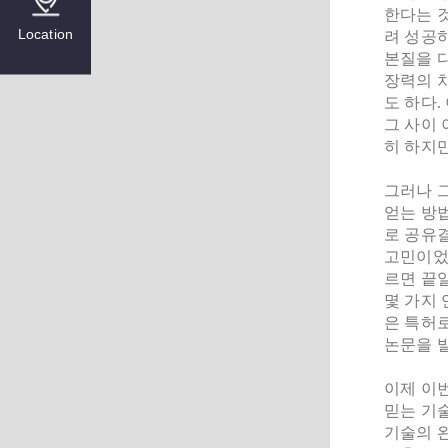
한다는 
Location
려 성공
본질을 
장력의 
도 하다
그 사이 
히 하지
그러나 
얻는 방
로 공유
고민이었다
르면 끝
몇 가지 
은 특허
논문을 
이제 이
믿는 기술
기술의 