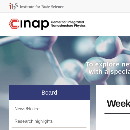
To explore
ne
with a speci
Board
Week
News/Notice
Research highlights