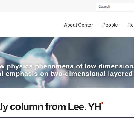
About Center
People
Re
w physics phenomena of low dimensiona
al emphasis on two-dimensional layered
ly column from Lee. YH