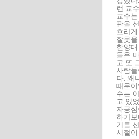
강했다
런 교
교수는
판을 
흐리게
잘못을
한양대
들은 
고 또 
사람들
다. 
때문이
수는 
고 있
자긍심
하기보
기를 
시절이