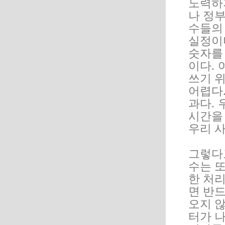
노력하
나 정
수들의
실정이
숫자를
이다.
쓰기 
어렵다.
과다.
시간을
우리 
그렇다
수는 또
한 처리
면 반
오지 않
터가 