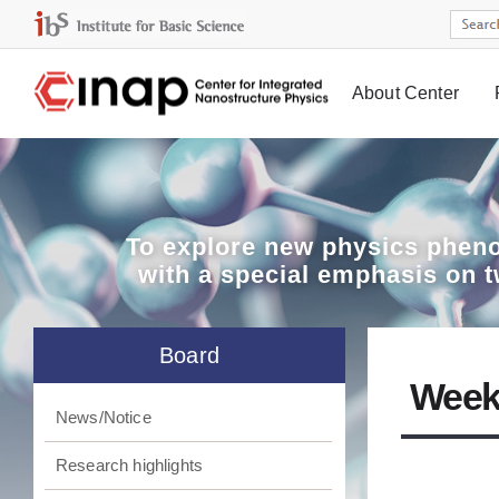
About Center
Board
To explore
new physics pheno
with a special emphasis on 
Board
Week
News/Notice
Research highlights