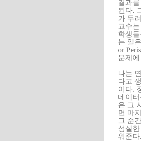
결과를
된다.
가 두
교수는
학생들
는 일은
or P
문제에
나는 
다고 
이다.
데이터
은 그
면 마
그 순간
성실한
워준다