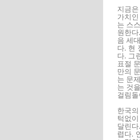
지금은 
가치인
는 스
원한다
음 세
다. 현
다. 그
표절 문
만의 
는 문
는 것을
걸림돌
한국의
턱없이
달린다
렵다. 