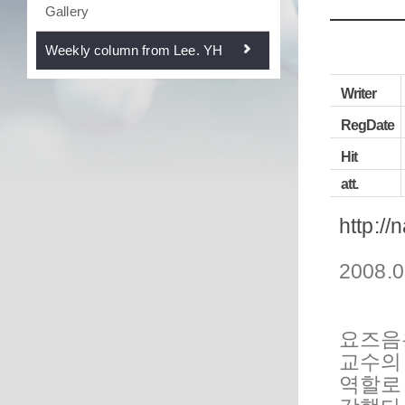
Gallery
Weekly column from Lee. YH
Writer
RegDate
Hit
att.
http://
2008.0
요즈음
교수의
역할로