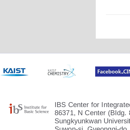
IBS Center for Integrate
86371, N Center (BIdg. 
Sungkyunkwan Universit
Suwon-si, Gyeonggi-do