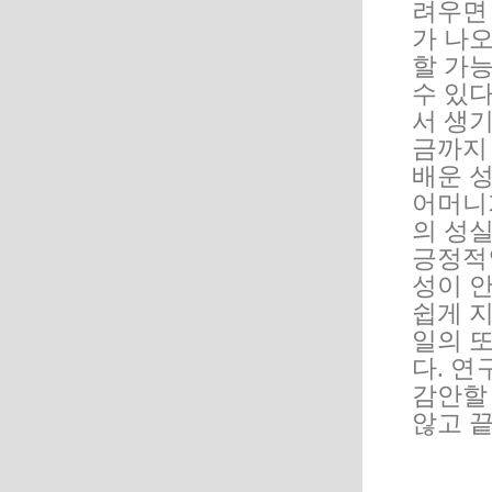
려우면
가 나오
할 가능
수 있
서 생기
금까지
배운 
어머니
의 성
긍정적
성이 
쉽게 
일의 
다. 
감안할
않고 끝