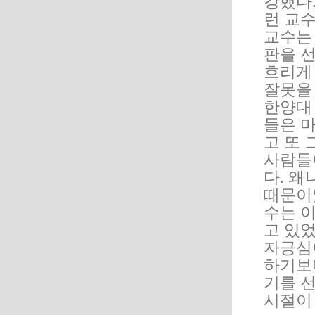
강했다
런 교
교수는
판을 
흐리게
잘못을
한양대
들은 
고 또 
사람들
다. 
때문이
수는 
고 있
자긍심
하기보
기를 
시절이