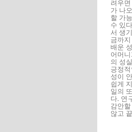
려우면
가 나오
할 가능
수 있
서 생기
금까지
배운 
어머니
의 성
긍정적
성이 
쉽게 
일의 
다. 
감안할
않고 끝