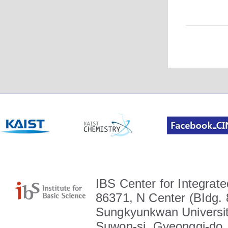
IBS Center for Integrate
86371, N Center (BIdg. 
Sungkyunkwan Universit
Suwon-si, Gyeonggi-do