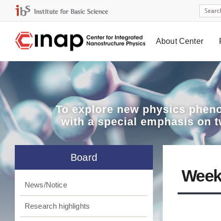
About Center
Board
To explore
new physics pheno
with a special emphasis on 
Board
Week
News/Notice
Research highlights