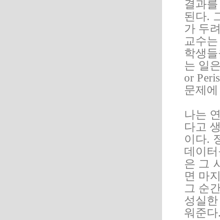
결과를
된다.
가 두
교수는
학생들
는 일은
or P
문제에
나는 
다고 
이다.
데이터
은 그
면 마
그 순간
성실한
워준다