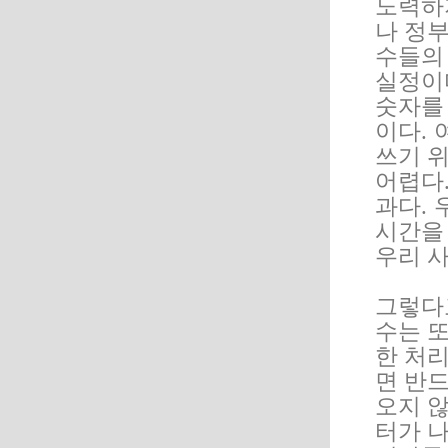
노력하
나 정
수들의
실정이
숫자를
이다.
쓰기 
어렵다.
과다.
시간을
우리 
그렇다
수는 또
한 처리
면 반
오지 않
터가 