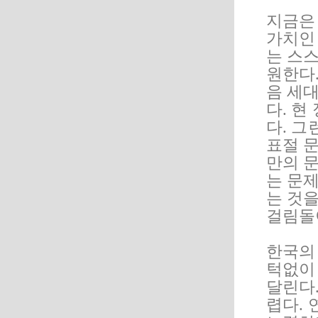
지금은 
가치인
는 스
원한다
음 세
다. 현
다. 그
표절 문
만의 
는 문
는 것을
걸림돌
한국의
턱없이
달린다
렵다. 