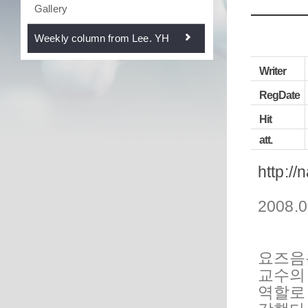
Gallery
Weekly column from Lee. YH
Writer
RegDate
Hit
att.
http://
2008.0
요즈음
교수의
역할로