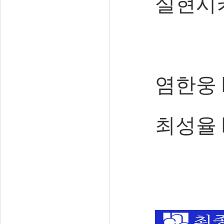
실현시
염한웅 
최성율 