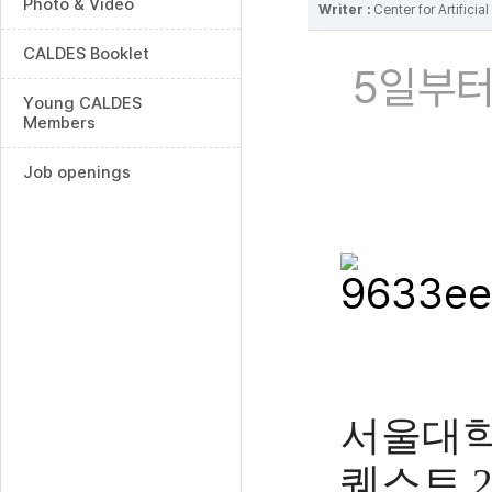
Photo & Video
Writer :
Center for Artifici
CALDES Booklet
5일부터
Young CALDES
Members
Job openings
서울대학
퀘스트 2