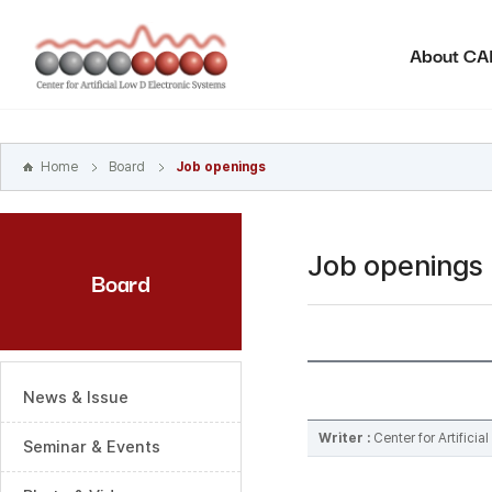
본문
바로가기
About C
주메뉴
바로가기
하위메뉴
바로가기
Home
Board
Job openings
Job openings
Board
News & Issue
Writer :
Center for Artifici
Seminar & Events