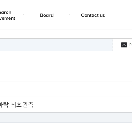
earch
Board
Contact us
vement
P
마틱’ 최초 관측