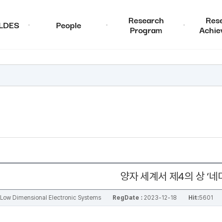
Research
Res
ALDES
People
Program
Achie
양자 세계서 제4의 상 ‘네
al Low Dimensional Electronic Systems
RegDate :
2023-12-18
Hit:
5601