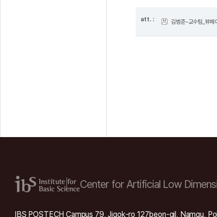
att. :
김범준-교수팀_뷰페이
Center for Artificial Low
Dimensi
IBS POSTECH Campus 79, Jigok-ro 127beon-gil, Namgu, Po