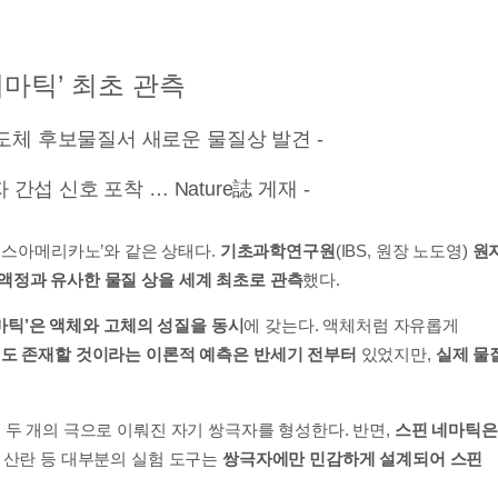
네마틱’ 최초 관측
전도체 후보물질서 새로운 물질상 발견 -
섭 신호 포착 … Nature誌 게재 -
 아이스아메리카노’와 같은 상태다.
기초과학연구원
(IBS, 원장 노도영)
원
액정과 유사한 물질 상을 세계 최초로 관측
했다.
마틱’은 액체와 고체의 성질을 동시
에 갖는다. 액체처럼 자유롭게
도 존재할 것이라는 이론적 예측은 반세기 전부터
있었지만,
실제 물
 두 개의 극으로 이뤄진 자기 쌍극자를 형성한다. 반면,
스핀 네마틱은
자 산란 등 대부분의 실험 도구는
쌍극자에만 민감하게 설계되어 스핀