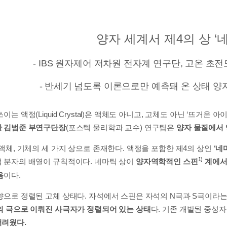
양자 세계서 제4의 상 ‘
- IBS 원자제어 저차원 전자계 연구단, 고온 초
- 반세기 넘도록 이론으로만 예측돼 온 상태 양자 간
는 액정(Liquid Crystal)은 액체도 아니고, 고체도 아닌 ‘뜨거운
단 김범준 부연구단장
(포스텍 물리학과 교수) 연구팀은
양자 물질에서 
액체, 기체의 세 가지 상으로 존재한다. 액정을 포함한 제4의 상인
‘네
1)
 분자의 배열이 규칙적이다. 네마틱 상이
양자역학적인 스핀
계에서
음
이다.
향으로 정렬된 고체 상태다. 자석에서 스핀은 자석의 N극과 S극이라는
의 극으로 이뤄진 사극자가 정렬되어 있는 상태
다. 기존 개발된 중성
어려웠다.