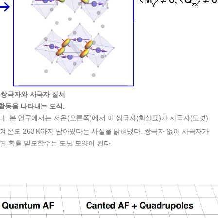
 쌍극자와 사극자 질서
 활동을 나타내는 도식.
다. 본 연구에서는 저온(오른쪽)에서 이 쌍극자(화살표)가 사극자(도넛)
임계온도 263 K까지 남아있다는 사실을 밝혀냈다. 쌍극자 없이 사극자가
핀 확률 밀도함수는 도넛 모양이 된다.