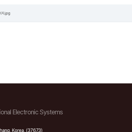
지.jpg
onal Electronic Systems
hang, Korea, (37673)