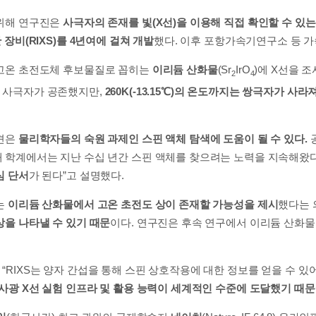
 위해 연구진은
사극자의 존재를 빛(X선)을 이용해 직접 확인할 수 있
 장비(RIXS)를 4년여에 걸쳐 개발
했다. 이후 포항가속기연구소 등 
 고온 초전도체 후보물질로 꼽히는
이리듐 산화물
(Sr
IrO
)에 X선을 조
2
4
 사극자가 공존했지만,
260K(-13.15℃)의 온도까지는 쌍극자가 사
발견은
물리학자들의 숙원 과제인 스핀 액체 탐색에 도움이 될 수 있다.
공
 학계에서는 지난 수십 년간 스핀 액체를 찾으려는 노력을 지속해왔다”
심 단서
가 된다”고 설명했다.
는
이리듐 산화물에서 고온 초전도 상이 존재할 가능성을 제시
했다는 
상을 나타낼 수 있기 때문
이다. 연구진은 후속 연구에서 이리듐 산화
RIXS는 양자 간섭을 통해 스핀 상호작용에 대한 정보를 얻을 수 있어
사광 X선 실험 인프라 및 활용 능력이 세계적인 수준에 도달했기 때문