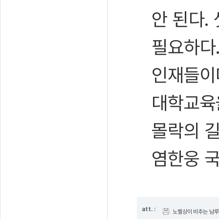
안 된다.
필요하다.
인재들이
대학교육을
몰락의 길
염한웅 
att. :
노벨상이 비추는 남루