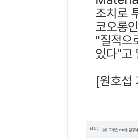
조치로 
코오롱인
"질적으
있다"고 
[원호섭 
att. :
포항은 euv용 감광액