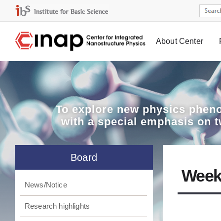
About Center
Board
To explore
new physics pheno
with a special emphasis on 
Board
Week
News/Notice
Research highlights