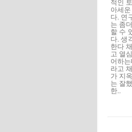
적인 
아세운
다. 
는 좀
할 수 
다. 
한다 
고 열심
어하는데
라고 채
가 지
는 잘
한..