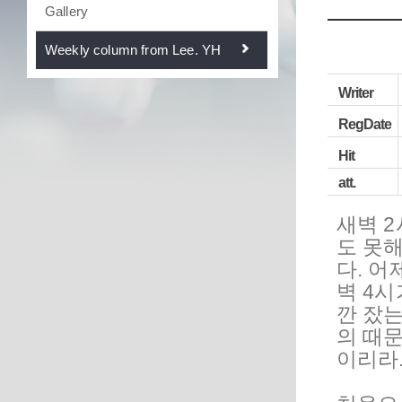
Gallery
Weekly column from Lee. YH
Writer
RegDate
Hit
att.
새벽 2
도 못
다. 
벽 4시
깐 잤
의 때문
이리라