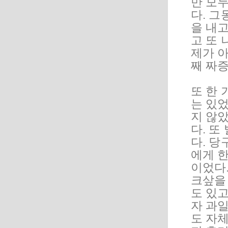
만 모
다. 
을 내
고 또 
제가 
째 짜증
또 한 
는 있
지 않
다. 또
다. 당
에게 
이었다
크샆을
도 있고
자 과일
도 자