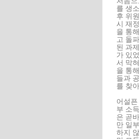
처음으
를 생
후 위
시 재
을 통
고 돌파
된 과
가 있
서 막
을 통
들과 
를 찾
어설픈
부 소
은 곧
만 일부
하지 