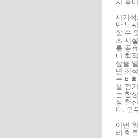
지 흥
시기적
만 날
할 수
츠 시
를 공
니 최적
샆을 
면 최
는 바
을 정
는 항
상 헌
다. 모
이번 
테 화를