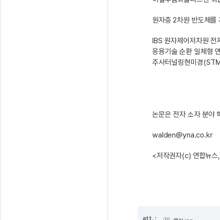
원자층 2차원 반도체를 
IBS 원자제어저차원 전
응용기술 순환 일체형 연
주사터널링현미경(STM)
논문은 전자 소자 분야 학
walden@yna.co.kr
<저작권자(c) 연합뉴스
att. :