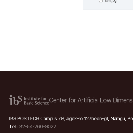
캡처.jpg
Center for Artificial Low
Dimensi
IBS POSTECH Campus 79, Jigok-ro 127beon-gil, Namgu, Po
Tel
+ 82-54-260-9022