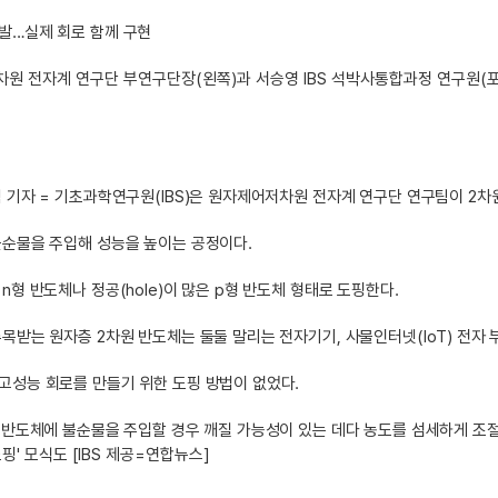
발…실제 회로 함께 구현
차원 전자계 연구단 부연구단장(왼쪽)과 서승영 IBS 석박사통합과정 연구원(포
 기자 = 기초과학연구원(IBS)은 원자제어저차원 전자계 연구단 연구팀이 2차
불순물을 주입해 성능을 높이는 공정이다.
n형 반도체나 정공(hole)이 많은 p형 반도체 형태로 도핑한다.
목받는 원자층 2차원 반도체는 둘둘 말리는 전자기기, 사물인터넷(IoT) 전자 
고성능 회로를 만들기 위한 도핑 방법이 없었다.
 반도체에 불순물을 주입할 경우 깨질 가능성이 있는 데다 농도를 섬세하게 조
핑' 모식도 [IBS 제공=연합뉴스]