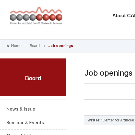
본문
바로가기
About C
주메뉴
바로가기
하위메뉴
바로가기
Home
Board
Job openings
Job openings
Board
News & Issue
Writer :
Center for Artifici
Seminar & Events