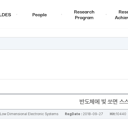
Research
Res
ALDES
People
Program
Achie
반도체에 빛 쏘면 스
al Low Dimensional Electronic Systems
RegDate :
2018-09-27
Hit:
10440