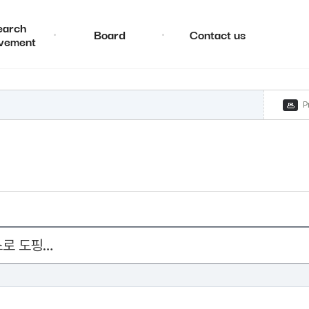
earch
Board
Contact us
vement
P
스로 도핑…