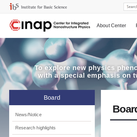
About Center
Board
To explore
new physics pheno
with a special emphasis on 
Board
Boar
News/Notice
Research highlights