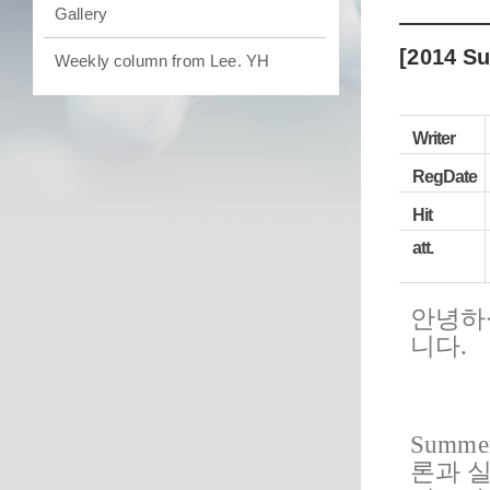
Gallery
[2014
Weekly column from Lee. YH
Writer
RegDate
Hit
att.
안녕하
니다
.
Summe
론과 