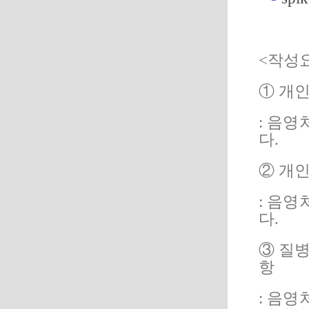
<
작성
①
개
:
음영
다
.
②
개
:
음영
다
.
③
질
항
:
음영