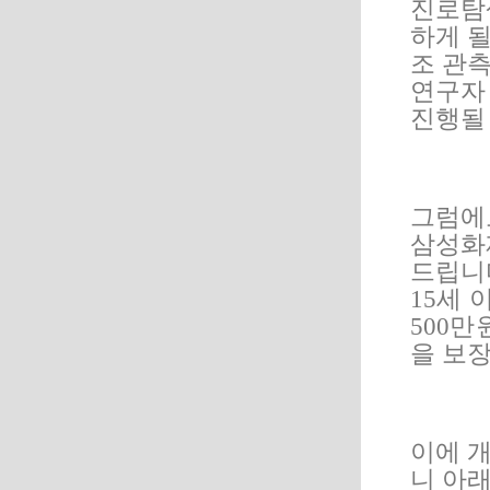
진로탐
하게 
조 관
연구자
진행될
그럼에
삼성화
드립니
15
세 
500
만
을 보
이에 
니 아