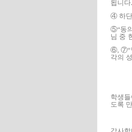
됩니다
④
하단
⑤
“
동
님 중
⑥
,
⑦
“
각의 
학생들
도록 
감사합