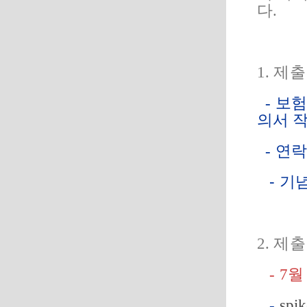
다.
1. 제
- 보
의서 작
- 연락
- 기념
2. 제
- 7
-
spi