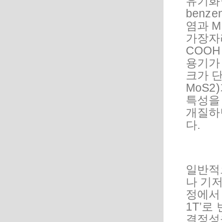
유기화합물
benze
염과 M
가장자리
COOH
용기가
크가 단
MoS2
특성을 
개질하면
다.
일반적으
나 기저
정에서 
1T’로
결정성