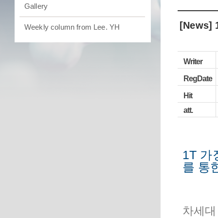
Gallery
[News
Weekly column from Lee. YH
Writer
RegDate
Hit
att.
1T 
를 통
차세대