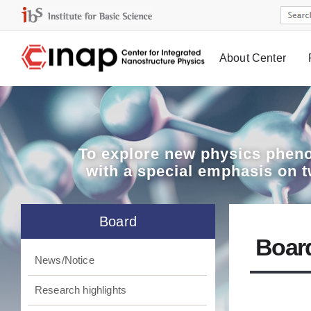
About Center
Board
To explore
new physics pheno
with a special emphasis on 
Board
Boar
News/Notice
Research highlights