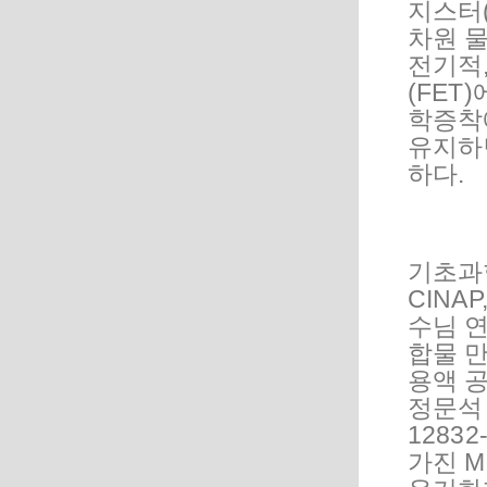
지스터(
차원 물
전기적
(FET
학증착
유지하면
하다.
기초과
CINA
수님 
합물 
용액 공
정문석 
1283
가진 Mo