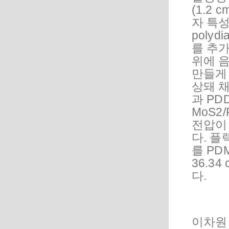
(1.2 
자 특
polydi
를 추가
위에 음
만들게
상돼 
과 PDD
MoS2
전압이 
다. 플
를 PD
36.3
다.
이차원