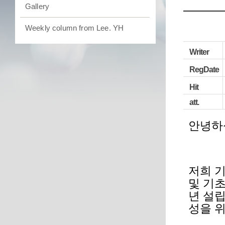
Gallery
Weekly column from Lee. YH
Writer
RegDate
Hit
att.
안녕하
저희 
및 기
년 설
성을 