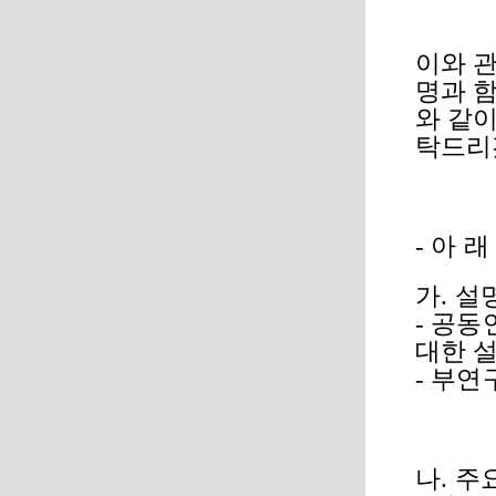
이와 
명과 
와 같
탁드리
-
아 래
가
.
설
-
공동
대한 
-
부연구
나
.
주