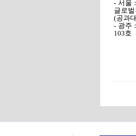
-
서울
:
글로벌
(
공과
-
광주
:
103
호