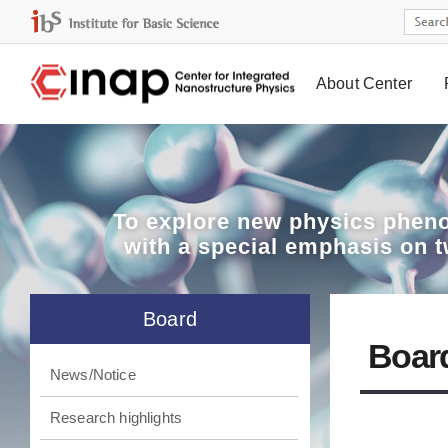
About Center
Board
To explore
new physics pheno
with a special emphasis on 
Board
Boar
News/Notice
Research highlights