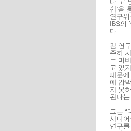
다”고 
쉽’을 
연구위
IBS의
다.
김 연
준히 
는 미
고 있
때문에
에 압
지 못
된다는
그는 
시니어
연구를