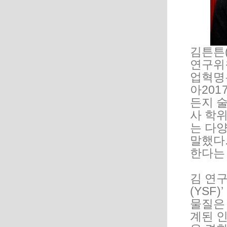
김튼튼
연구위
업혁명
아201
든지 술
사 학
는 다
말했다
한다는
김 연구
(YSF
물질은
계된 