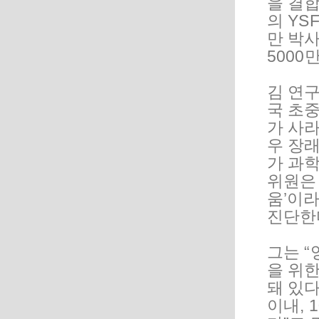
을 결합
의 YS
만 박사
500
김 연
국 초
가 사라
우 장래
가 과학
위원은 
움’이
진단한
그는 “
을 위
돼 있다
이내, 