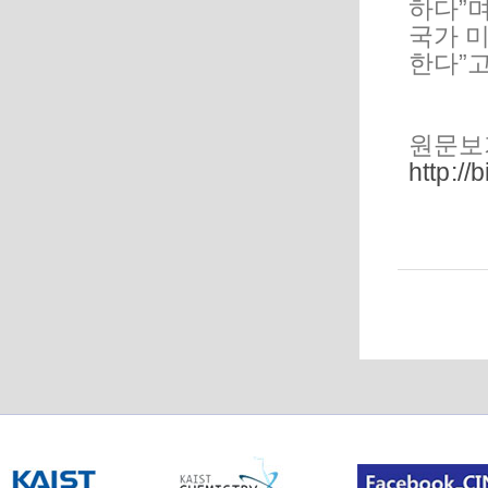
하다”며
국가 미
한다”
원문보
http:/