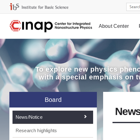
About Center
Board
To explore
new physics pheno
with a special emphasis on 
Board
News
News/Notice
Research highlights