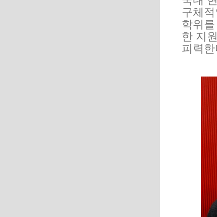
국내 
구체적
학위를
한 지
피력한