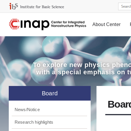
About Center
Board
To explore
new physics pheno
with a special emphasis on 
Board
Boar
News/Notice
Research highlights