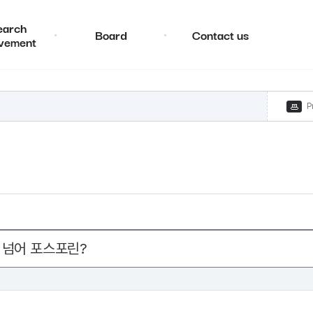
earch
Board
Contact us
vement
P
 넘어 포스포린?