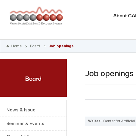
본문
바로가기
About C
주메뉴
바로가기
하위메뉴
바로가기
Home
Board
Job openings
Job openings
Board
News & Issue
Writer :
Center for Artifici
Seminar & Events