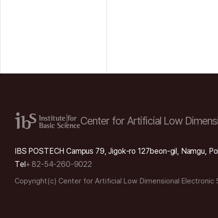
Center for Artificial Low
Dimensi
IBS POSTECH Campus 79, Jigok-ro 127beon-gil, Namgu, Po
Tel
+ 82-54-260-9022
Copyright(c) Center for Artificial Low Dimensional Electronic