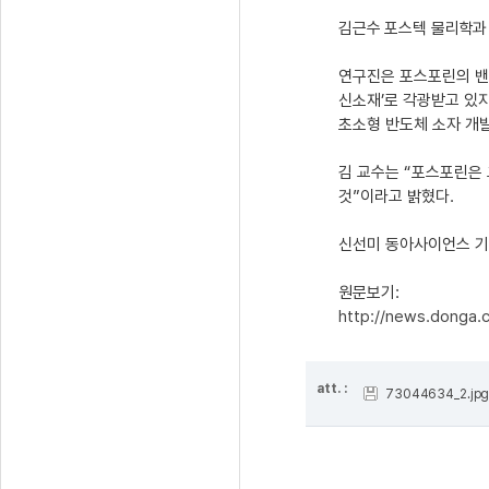
김근수 포스텍 물리학과 
연구진은 포스포린의 밴드
신소재’로 각광받고 있
초소형 반도체 소자 개
김 교수는 “포스포린은
것”이라고 밝혔다.
신선미 동아사이언스 기자
원문보기:
http://news.donga
att. :
73044634_2.jp