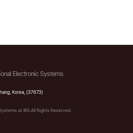
onal Electronic Systems
hang, Korea, (37673)
 Systems at IBS.All Rights Reserved.