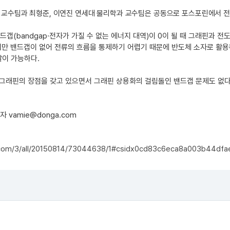
교수팀과 최형준, 이연진 연세대 물리학과 교수팀은 공동으로 포스포린에서 전류
갭(bandgap·전자가 가질 수 없는 에너지 대역)이 0이 될 때 그래핀과 
지만 밴드갭이 없어 전류의 흐름을 통제하기 어렵기 때문에 반도체 소자로 활용
발이 가능하다.
 그래핀의 장점을 갖고 있으면서 그래핀 상용화의 걸림돌인 밴드갭 문제도 없
 vamie@donga.com
.com/3/all/20150814/73044638/1#csidx0cd83c6eca8a003b44df
g