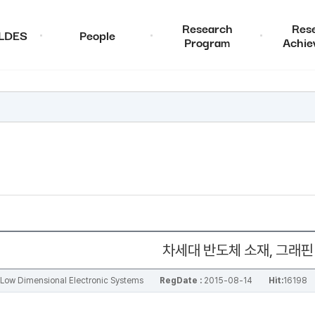
Research
Res
ALDES
People
Program
Achie
차세대 반도체 소재, 그래핀
al Low Dimensional Electronic Systems
RegDate :
2015-08-14
Hit:
16198